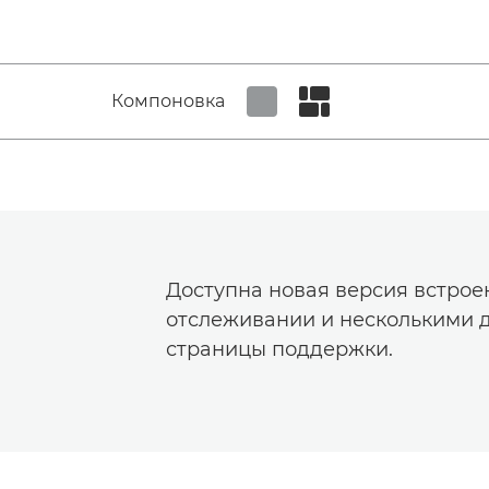
Компоновка
Set tiled view
Set masonry view
Доступна новая версия встро
отслеживании и несколькими 
страницы поддержки.