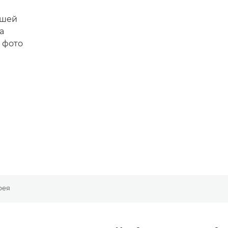
ашей
а
 фото
рея