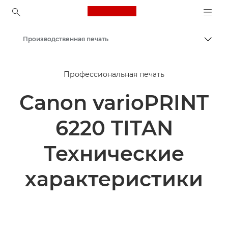
Canon Logo, back to ho
Производственная печать
Пере
Canon
Профессиональная печать
Решения и услуги
Canon varioPRINT
Продукты и решения для бизнеса
6220 TITAN
Технические
характеристики