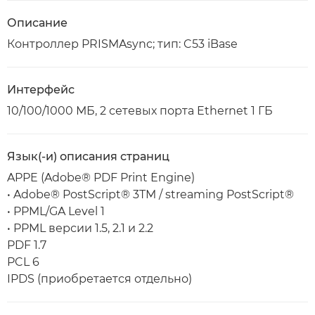
Описание
Контроллер PRISMAsync; тип: C53 iBase
Интерфейс
10/100/1000 МБ, 2 сетевых порта Ethernet 1 ГБ
Язык(-и) описания страниц
APPE (Adobe® PDF Print Engine)
• Adobe® PostScript® 3TM / streaming PostScript®
• PPML/GA Level 1
• PPML версии 1.5, 2.1 и 2.2
PDF 1.7
PCL 6
IPDS (приобретается отдельно)