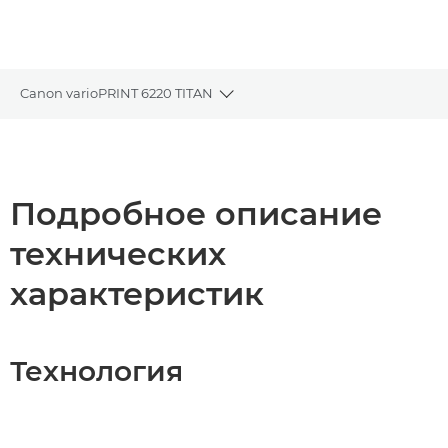
Canon varioPRINT 6220 TITAN
Toggle breadcrumbs
Общая информация
Технические характеристики
Подробное описание
технических
Загрузка PDF
характеристик
Технология