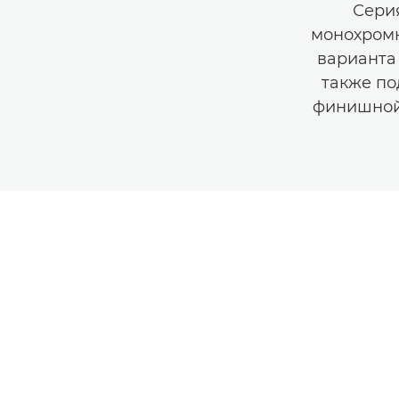
Сери
монохромн
варианта 
также по
финишной 