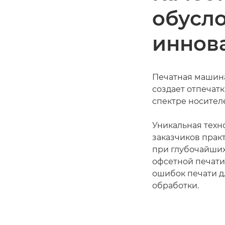
обусл
иннов
Печатная машина
создает отпечат
спектре носител
Уникальная техн
заказчиков пра
при глубочайших
офсетной печати
ошибок печати 
обработки.