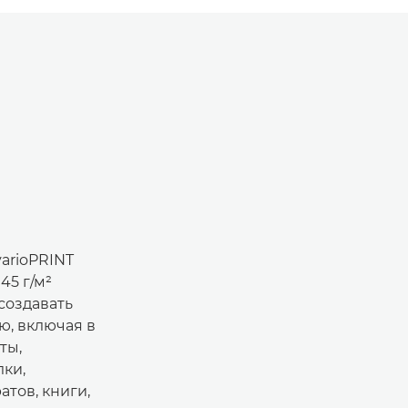
arioPRINT
45 г/м²
создавать
, включая в
ты,
ки,
тов, книги,