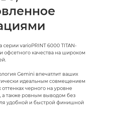
овленное
ациями
 серии varioPRINT 6000 TITAN­
ки офсетного качества на широком
ей.
ология Gemini впечатлит ваших
ктически идеальным совмещением
 оттенках черного на уровне
, а также ровным выводом без
для удобной и быстрой финишной