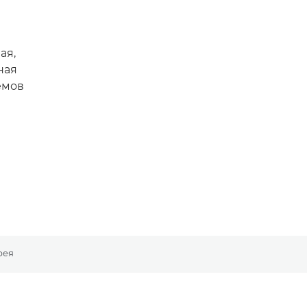
ая,
ная
емов
рея