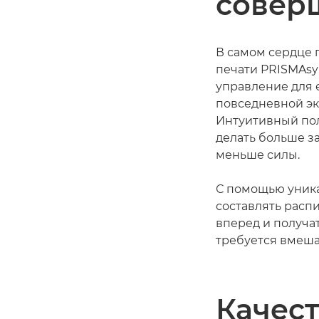
совер
В самом сердце 
печати PRISMAs
управление для
повседневной эк
Интуитивный по
делать больше за
меньше силы.
С помощью уник
составлять распи
вперед и получа
требуется вмеша
Качест