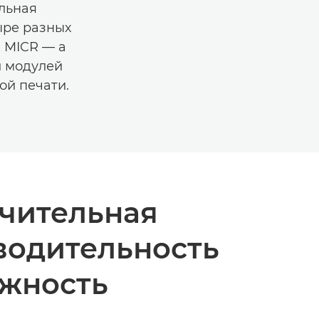
льная
ыре разных
и MICR — а
и модулей
ой печати.
чительная
водительность
ежность