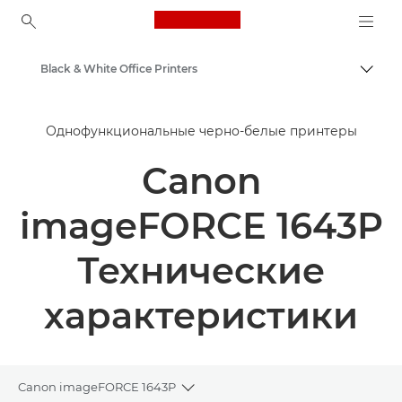
Canon Logo, back to ho
Black & White Office Printers
Пере
Canon
Однофункциональные черно-белые принтеры
Решения и услуги
Canon
Продукты и решения для бизнеса
Принтеры и факсимильные аппараты для бизнеса
imageFORCE 1643P
Однофункциональные принтеры - Canon Uzbekistan
Технические
характеристики
Canon imageFORCE 1643P
Toggle breadcrumbs