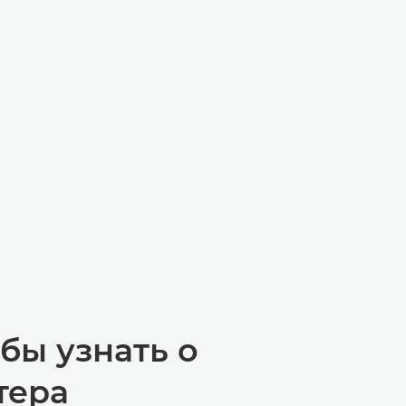
ЙД
Й СЛАЙД
бы узнать о
тера