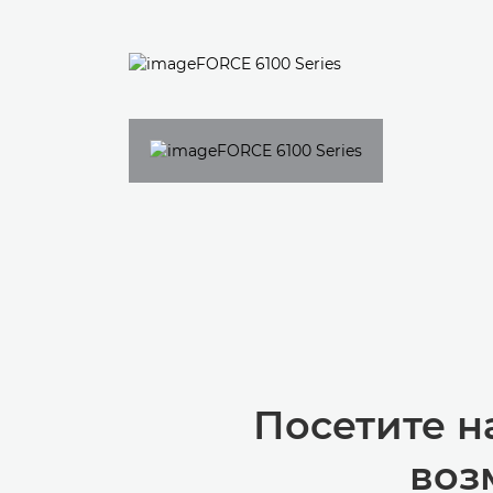
Посетите н
воз