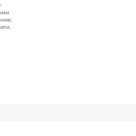
т
ыми
ение,
ати,