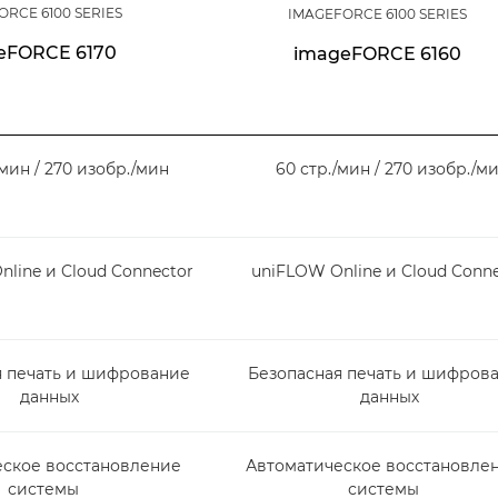
ORCE 6100 SERIES
IMAGEFORCE 6100 SERIES
eFORCE 6170
imageFORCE 6160
/мин / 270 изобр./мин
60 стр./мин / 270 изобр./м
line и Cloud Connector
uniFLOW Online и Cloud Conn
я печать и шифрование
Безопасная печать и шифров
данных
данных
еское восстановление
Автоматическое восстановле
системы
системы