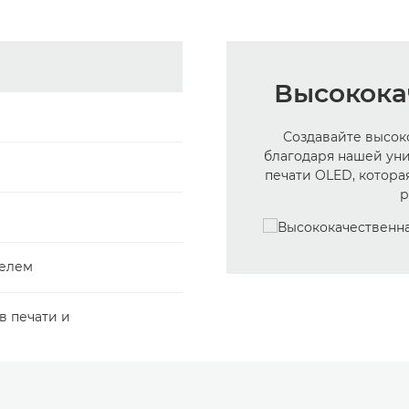
Высокока
Создавайте высок
благодаря нашей ун
печати OLED, котора
р
телем
в печати и