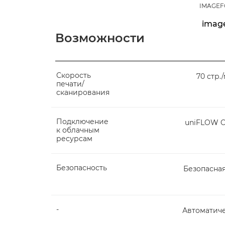
IMAGEF
imag
Возможности
Скорость
70 стр.
печати/
сканирования
Подключение
uniFLOW On
к облачным
ресурсам
Безопасность
Безопасна
-
Автоматич