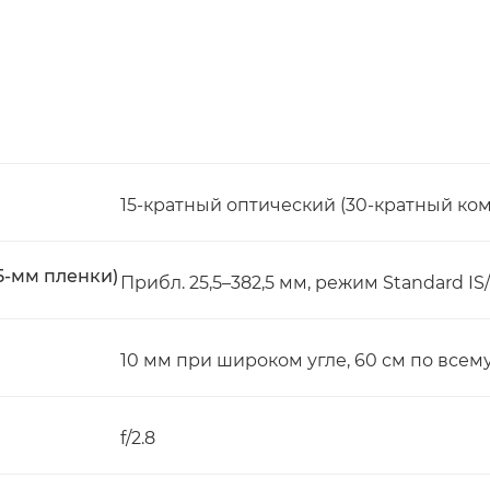
15-кратный оптический (30-кратный ко
5-мм пленки)
Прибл. 25,5–382,5 мм, режим Standard I
10 мм при широком угле, 60 см по все
f/2.8