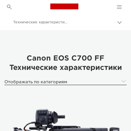
Canon Logo, back to h
Технические характеристики и функции - Canon EOS C700 FF
Пере
цепо
Canon
Кинокамеры и видеокамеры
Canon EOS C700 FF
Canon EOS C700 FF
Технические характеристики
Отображать по категориям