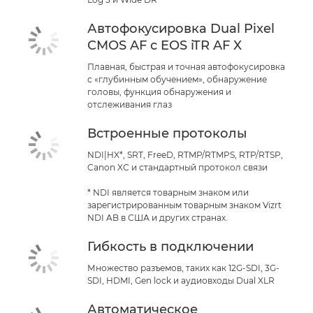
Автофокусировка Dual Pixel
CMOS AF с EOS iTR AF X
Плавная, быстрая и точная автофокусировка
с «глубинным обучением», обнаружение
головы, функция обнаружения и
отслеживания глаз
Встроенные протоколы
NDI|HX*, SRT, FreeD, RTMP/RTMPS, RTP/RTSP,
Canon XC и стандартный протокол связи
* NDI является товарным знаком или
зарегистрированным товарным знаком Vizrt
NDI AB в США и других странах.
Гибкость в подключении
Множество разъемов, таких как 12G-SDI, 3G-
SDI, HDMI, Gen lock и аудиовходы Dual XLR
Автоматическое