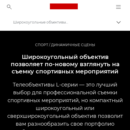
Canon Logo, back to ho
Широкоугольные объективы для съемки спортивных мероприятий
Пере
Canon
Профессиональная фото- и видеосъемка
СПОРТ / ДИНАМИЧНЫЕ СЦЕНЫ
Истории
Широкоугольный объектив
позволяет по-новому взглянуть на
съемку спортивных мероприятий
Телеобъективы L-серии — это лучший
выбор для профессиональной съемки
спортивных мероприятий, но компактный
широкоугольный или
сверхширокоугольный объектив позволит
вам разнообразить свое портфолио