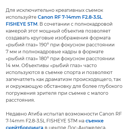
Для исключительно креативных съемок
используйте
Canon RF 7-14mm F2.8-3.5L
FISHEYE STM
. В сочетании с полнокадровой
камерой этот мощный объектив позволяет
создавать круговые изображения формата
«рыбий глаз» 190° при фокусном расстоянии
7 мм и полнокадровые кадры в формате
«рыбий глаз» 180° при фокусном расстоянии
14 мм. Объективы «рыбий глаз» часто
используются в съемке спорта и позволяют
запечатлеть как драматизм происходящего, так
и окружающую обстановку для более глубокого
погружения зрителя при съемке с малого
расстояния.
Недавно Атиба испытал возможности Canon RF
7-14mm F2.8-3.5L FISHEYE STM на
съемке
скейтбординга
в центре Лос-Анджелеса.