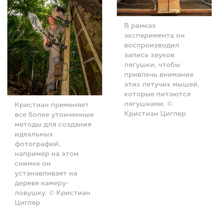
В рамках
эксперимента он
воспроизводил
запись звуков
лягушки, чтобы
привлечь внимание
этих летучих мышей,
которые питаются
лягушками. ©
Кристиан применяет
Кристиан Циглер
все более утонченные
методы для создания
идеальных
фотографий,
например на этом
снимке он
устанавливает на
дереве камеру-
ловушку. © Кристиан
Циглер