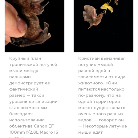
Крупный план
Кристиан выманивал
тропической летучей
летучих мышей
мыши между
разной едой в
пальцами
зависимости от вида
демонстрирует ее
животного. «Они
фактический
питаются настолько
размер — такой
по-разному, что на
уровень детализации
одной территории
стал возможным
может существовать
благодаря
очень много разных
использованию
видов, — говорит он.
объектива Canon EF
— Некоторые летучие
100mm f/2.8L Macro IS
мыши едят