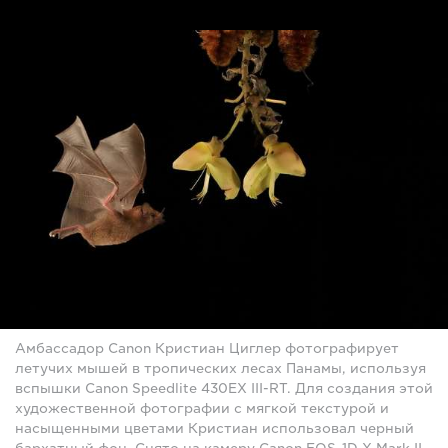
Амбассадор Canon Кристиан Циглер фотографирует
летучих мышей в тропических лесах Панамы, используя
вспышки Canon Speedlite 430EX III-RT. Для создания этой
художественной фотографии с мягкой текстурой и
насыщенными цветами Кристиан использовал черный