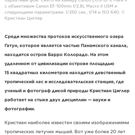
бархатный фон. Снято на камеру Canon EOS-1D X Mark II
с объективом Canon EF 100mm f/2.8L Macro II USM и
следующими параметрами: 1/250 сек., f/14 и ISO 640. ©
Кристиан Циглер
Среди множества протоков искусственного озера
Гатун, которое является частью Панамского канала,
находится остров Барро Колорадо. На этом
удаленном от цивилизации острове площадью
15 квадратных километров находится девственный
тропический лес и исследовательская станция, где
ученый и фотограф дикой природы Кристиан Циглер
работает на стыке двух дисциплин — науки и
фотографии.
Кристиан наиболее известен своими изображениями
тропических летучих мышей. Вот уже более 20 лет