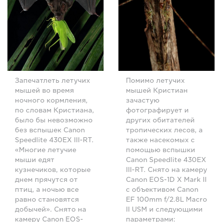
Запечатлеть летучих
Помимо летучих
мышей во время
мышей Кристиан
ночного кормления,
зачастую
по словам Кристиана,
фотографирует и
было бы невозможно
других обитателей
без вспышек Canon
тропических лесов, а
Speedlite 430EX III-RT.
также насекомых с
«Многие летучие
помощью вспышки
мыши едят
Canon Speedlite 430EX
кузнечиков, которые
III-RT. Снято на камеру
днем прячутся от
Canon EOS-1D X Mark II
птиц, а ночью все
с объективом Canon
равно становятся
EF 100mm f/2.8L Macro
добычей». Снято на
II USM и следующими
камеру Canon EOS-
параметрами: