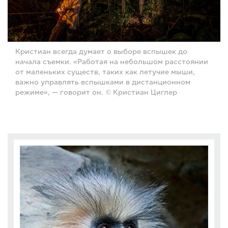
Кристиан всегда думает о выборе вспышек до
начала съемки. «Работая на небольшом расстоянии
от маленьких существ, таких как летучие мыши,
важно управлять вспышками в дистанционном
режиме», — говорит он. © Кристиан Циглер