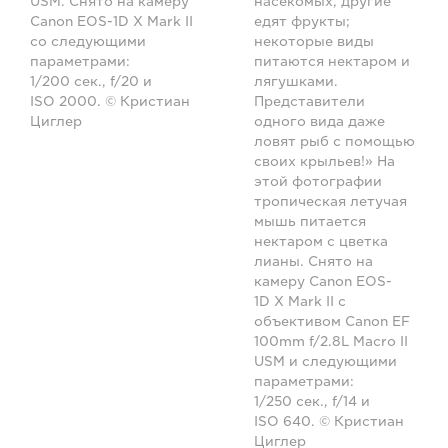
USM. Снято на камеру
насекомых, другие
Canon EOS-1D X Mark II
едят фрукты;
со следующими
некоторые виды
параметрами:
питаются нектаром и
1/200 сек., f/20 и
лягушками.
ISO 2000. © Кристиан
Представители
Циглер
одного вида даже
ловят рыб с помощью
своих крыльев!» На
этой фотографии
тропическая летучая
мышь питается
нектаром с цветка
лианы. Снято на
камеру Canon EOS-
1D X Mark II с
объективом Canon EF
100mm f/2.8L Macro II
USM и следующими
параметрами:
1/250 сек., f/14 и
ISO 640. © Кристиан
Циглер