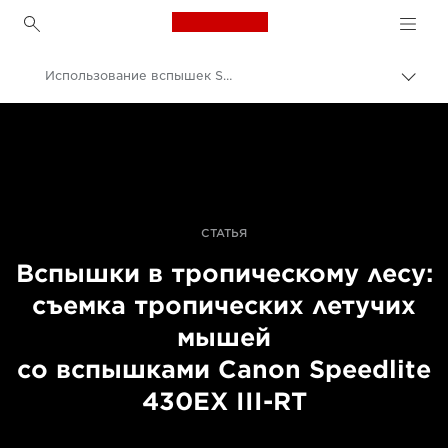
Canon Logo, back to h
Использование вспышек Speedlite в тропическом лесу
Пере
цепо
Canon
Профессиональная фото- и видеосъемка
Истории
СТАТЬЯ
Вспышки в тропическому лесу:
съемка тропических летучих
мышей
со вспышками Canon Speedlite
430EX III-RT