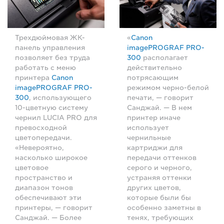
Трехдюймовая ЖК-
«
Canon
панель управления
imagePROGRAF PRO-
позволяет без труда
300
располагает
работать с меню
действительно
принтера
Canon
потрясающим
imagePROGRAF PRO-
режимом черно-белой
300
, использующего
печати, — говорит
10-цветную систему
Санджай. — В нем
чернил LUCIA PRO для
принтер иначе
превосходной
использует
цветопередачи.
чернильные
«Невероятно,
картриджи для
насколько широкое
передачи оттенков
цветовое
серого и черного,
пространство и
устраняя оттенки
диапазон тонов
других цветов,
обеспечивают эти
которые были бы
принтеры, — говорит
особенно заметны в
Санджай. — Более
тенях, требующих