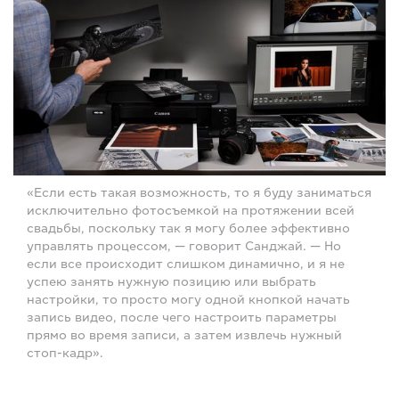
«Если есть такая возможность, то я буду заниматься
исключительно фотосъемкой на протяжении всей
свадьбы, поскольку так я могу более эффективно
управлять процессом, — говорит Санджай. — Но
если все происходит слишком динамично, и я не
успею занять нужную позицию или выбрать
настройки, то просто могу одной кнопкой начать
запись видео, после чего настроить параметры
прямо во время записи, а затем извлечь нужный
стоп-кадр».