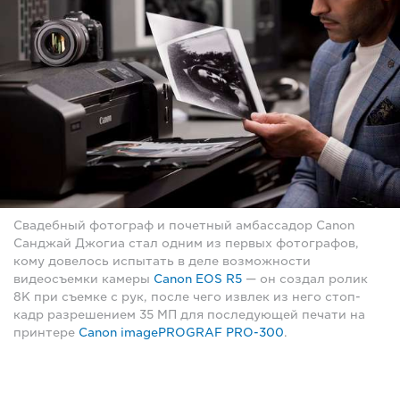
Свадебный фотограф и почетный амбассадор Canon
Санджай Джогиа стал одним из первых фотографов,
кому довелось испытать в деле возможности
видеосъемки камеры
Canon EOS R5
— он создал ролик
8K при съемке с рук, после чего извлек из него стоп-
кадр разрешением 35 МП для последующей печати на
принтере
Canon imagePROGRAF PRO-300
.