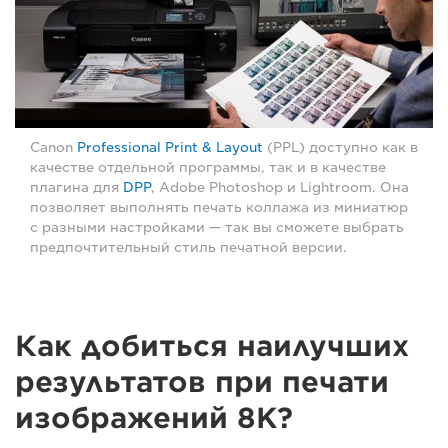
Canon
Professional Print & Layout
(PPL) доступно как в
качестве отдельной программы, так и в качестве
плагина для
DPP
, Adobe Photoshop и Lightroom. Она
позволяет выполнять печать коллажа из миниатюр
с разными настройками — так вы сможете выбрать
предпочтительный стиль печатной версии.
Как добиться наилучших
результатов при печати
изображений 8K?