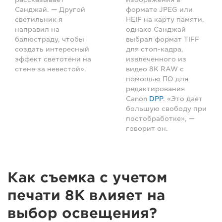
Санджай. — Другой
формате JPEG или
светильник я
HEIF на карту памяти,
направил на
однако Санджай
балюстраду, чтобы
выбрал формат TIFF
создать интересный
для стоп-кадра,
эффект светотени на
извлеченного из
стене за невестой».
видео 8K RAW с
помощью ПО для
редактирования
Canon
DPP
. «Это дает
большую свободу при
постобработке», —
говорит он.
Как съемка с учетом
печати 8K влияет на
выбор освещения?