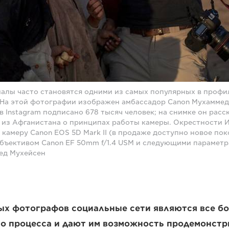
алы часто становятся одними из самых популярных в профи
 На этой фотографии изображен амбассадор Canon Мухаммед
 Instagram подписано 678 тысяч человек; на снимке он расс
из Афганистана о принципах работы камеры. Окрестности 
 камеру Canon EOS 5D Mark II (в продаже доступно новое пок
объективом Canon EF 50mm f/1.4 USM и следующими параметрам
мед Мухейсен
ых фотографов социальные сети являются все б
го процесса и дают им возможность продемонстр