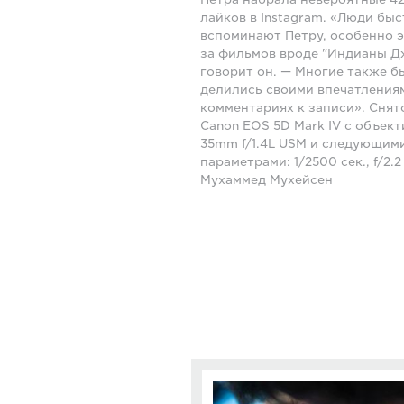
лайков в Instagram. «Люди бы
вспоминают Петру, особенно э
за фильмов вроде "Индианы Д
говорит он. — Многие также б
делились своими впечатления
комментариях к записи». Снят
Canon EOS 5D Mark IV с объек
35mm f/1.4L USM и следующим
параметрами: 1/2500 сек., f/2.2
Мухаммед Мухейсен