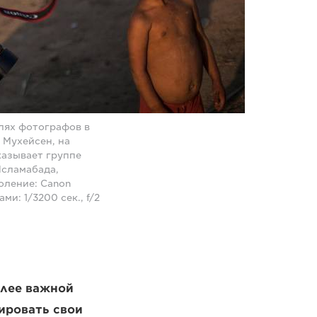
лях фотографов в
 Мухейсен, на
казывает группе
Исламабада,
оление: Canon
и: 1/3200 сек., f/2
олее важной
ировать свои