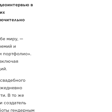
идеоинтервью в
их
лючительно
бе миру, —
ремий и
и портфолио».
 включая
ий.
 свадебного
 ежедневно
ти. В то же
и создатель
боты гендерным