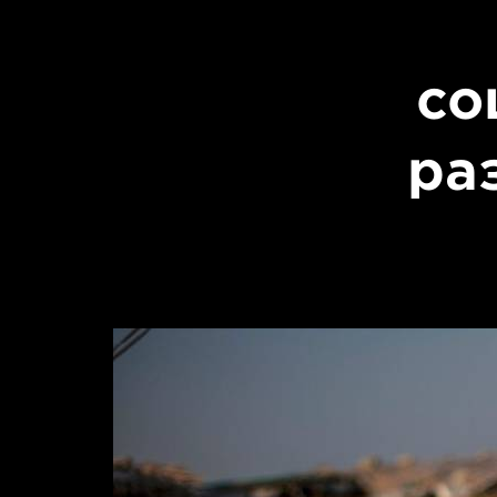
со
ра