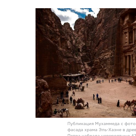
Публикация Мухаммеда с фот
фасада храма Эль-Хазне в дре
Петра набрала невероятные 42