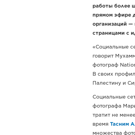
работы более ш
прямом эфире 
организаций —
страницами с 
«Социальные се
говорит Мухамм
фотограф Natio
В своих профил
Палестину и Си
Социальные сет
фотографа Мари
тратит не мене
время
Тасним А
множества фото