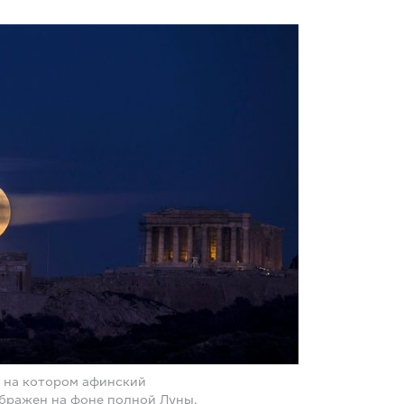
 на котором афинский
бражен на фоне полной Луны,