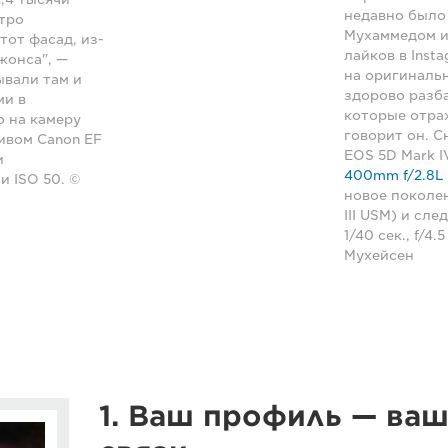
недавно было
стро
Мухаммедом и 
тот фасад, из-
лайков в Inst
жонса", —
на оригиналь
ывали там и
здорово разб
ми в
которые отра
о на камеру
говорит он. С
тивом Canon EF
EOS 5D Mark I
и
400mm f/2.8L I
 и ISO 50. ©
новое поколен
III USM) и сл
1/40 сек., f/4
Мухейсен
1. Ваш профиль — ва