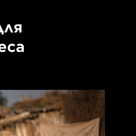
для
еса