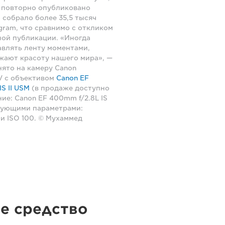
 повторно опубликовано
собрало более 35,5 тысяч
agram, что сравнимо с откликом
ной публикации. «Иногда
авлять ленту моментами,
жают красоту нашего мира», —
нято на камеру Canon
V с объективом
Canon EF
S II USM
(в продаже доступно
ие: Canon EF 400mm f/2.8L IS
едующими параметрами:
.5 и ISO 100. © Мухаммед
ше средство