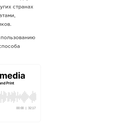
угих странах
атами,
ков.
использованию
способа