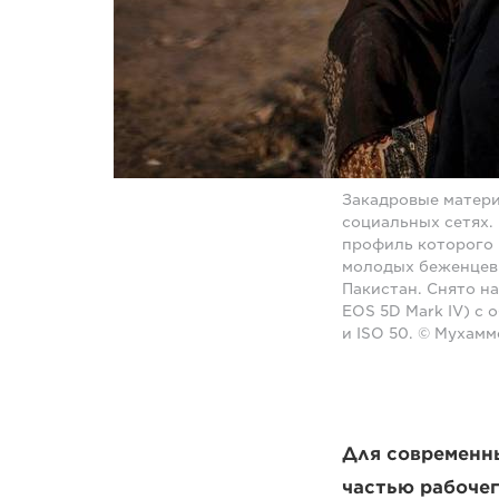
Закадровые матери
социальных сетях.
профиль которого в
молодых беженцев 
Пакистан. Снято на
EOS 5D Mark IV) с 
и ISO 50. © Мухам
Для современн
частью рабоче