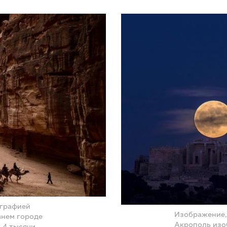
ографией
Изображение,
внем городе
Акрополь изо
,4 тысячи