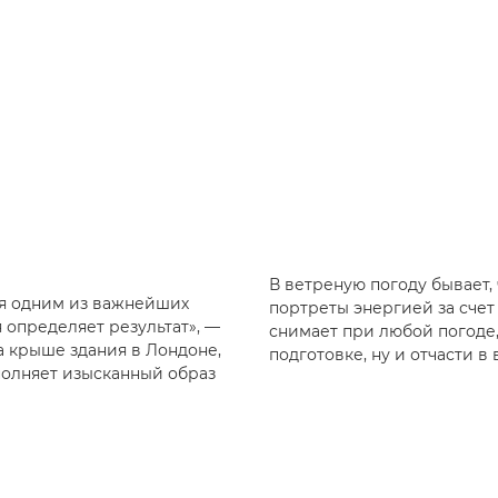
В ветреную погоду бывает,
ся одним из важнейших
портреты энергией за сче
 определяет результат», —
снимает при любой погоде,
а крыше здания в Лондоне,
подготовке, ну и отчасти в
полняет изысканный образ