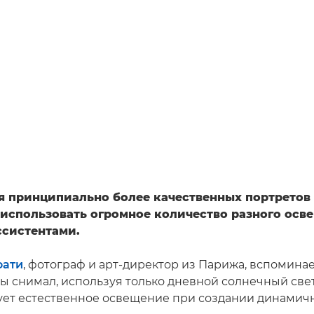
я принципиально более качественных портретов 
 использовать огромное количество разного осв
ссистентами.
фати
, фотограф и арт-директор из Парижа, вспоминает
ы снимал, используя только дневной солнечный свет
ует естественное освещение при создании динамич