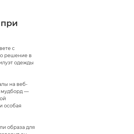
 при
вете с
го решение в
силуэт одежды
лы на веб-
ю мудборд —
мой
и особая
ли образа для