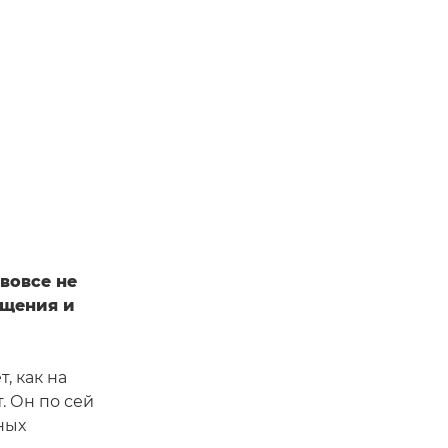
вовсе не
ещения и
, как на
. Он по сей
ных