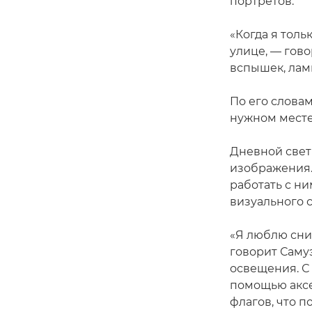
портретов.
«Когда я толь
улице, — гово
вспышек, лам
По его слова
нужном месте
Дневной свет
изображения.
работать с н
визуального с
«Я люблю сним
говорит Саму
освещения. С
помощью аксе
флагов, что 