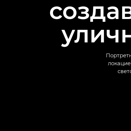
созда
улич
Портретн
локацие
свет