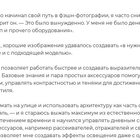
ко начинал свой путь в фэшн-фотографии, я часто сн
рит он. — Это было вынужденно. У меня не было ден
п и прочего оборудования».
м, хорошие изображения удавалось создавать «в нуж
 и с подходящей моделью».
 позволяет работать быстрее и создавать выразите
 Базовые знания и пара простых аксессуаров помог
им, управлять контрастностью и тенями для достиже
тиля.
ать на улице и использовать архитектуру как часть
эль, — и я стараюсь выжать максимум из естественно
 течением времени я научился управлять дневным с
ссуаров, например рассеивателей, отражателей и с
позволяет мне создавать эффекты освещения даже с 