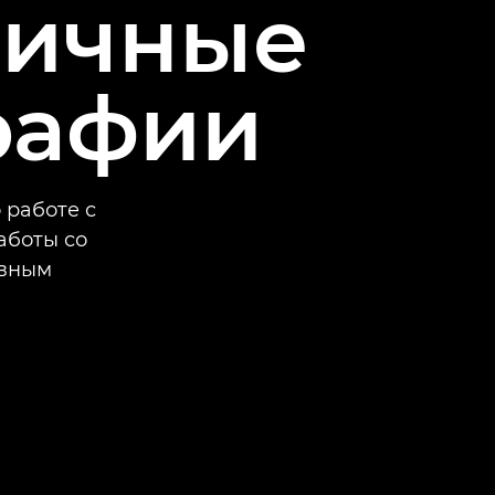
мичные
рафии
 работе с
аботы со
евным