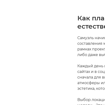
Как пл
естест
Самуэль начи
составления 
рамках проек
либо даже вы
Каждый день 
сайтах и в со
сначала для 
атмосферы ил
эстетика, кот
Выбор локаци