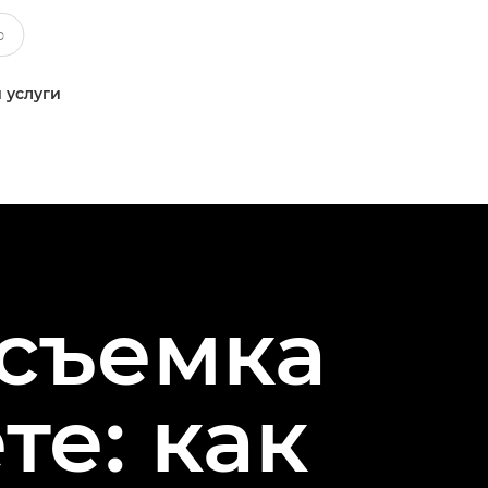
 услуги
осъемка
те: как