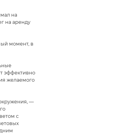
имал на
ег на аренду
ный момент, в
льные
ут эффективно
ния желаемого
 окружения, —
го
ветом с
ветовых
одним