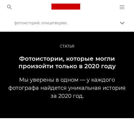
Canon Logo, back to ho
фотоисторий, олицетворяющих 2020 год
Пере
Canon
Профессиональная фото- и видеосъемка
СТАТЬЯ
Истории
Фотоистории, которые могли
произойти только в 2020 году
Мы уверены в одном — у каждого
фотографа найдется уникальная история
за 2020 год.