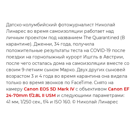
Датско-колумбийский фотожурналист Николай
Линарес во время самоизоляции работает над
личным проектом под названием The Quarantined (В
карантине). Дженни, 34 года, получила
положительные результаты теста на COVID-19 после
поездки на горнолыжный курорт Ишгль в Австрии,
после чего осталась дома на самоизоляции вместе со
своим 9-летним сыном Марко. Двух других сыновей
возрастом 3 и 4 года во время карантина она видела
только во время звонков по FaceTime. Снято на
камеру
Canon EOS 5D Mark IV
с объективом
Canon EF
24-70mm f/2.8L II USM
и следующими параметрами:
41 мм, 1/250 сек., f/4 и ISO 160. © Николай Линарес