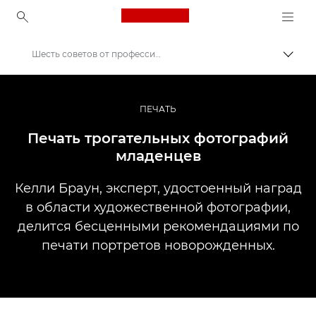
Canon Logo, back to ho
Шесть советов от профессионала по печати трогательных фотографий младенцев
Пере
Canon
Профессиональная фото- и видеосъемка
ПЕЧАТЬ
Истории
Печать трогательных фотографий
младенцев
Келли Браун, эксперт, удостоенный наград
в области художественной фотографии,
делится бесценными рекомендациями по
печати портретов новорожденных.