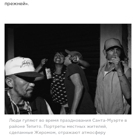
прежней».
Люди гуляют во время празднования Санта-Муэрте в
районе Тепито. Портреты местных жителей,
сделанные Жеромом, отражают атмосферу