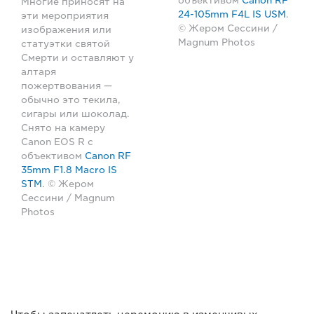
объективом
Canon RF
Многие приносят на
24-105mm F4L IS USM
.
эти мероприятия
© Жером Сессини /
изображения или
Magnum Photos
статуэтки святой
Смерти и оставляют у
алтаря
пожертвования —
обычно это текила,
сигары или шоколад.
Снято на камеру
Canon EOS R с
объективом
Canon RF
35mm F1.8 Macro IS
STM
. © Жером
Сессини / Magnum
Photos