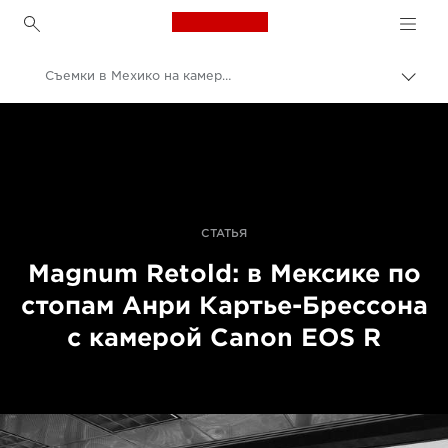
Canon Logo, back to h
Съемки в Мехико на камеру EOS R
Пере
цепо
Canon
Профессиональная фото- и видеосъемка
Истории
СТАТЬЯ
Magnum Retold: в Мексике по
стопам Анри Картье-Брессона
с камерой Canon EOS R