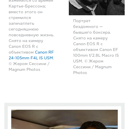
изменился со времен
Картье-Брессона;
вместо этого он
стремился
Портрет
запечатлеть
бездомного —
сегодняшнюю
бывшего боксера.
повседневную жизнь.
Снято на камеру
Снято на камеру
Canon EOS R с
Canon EOS R с
объективом Canon EF
объективом
Canon RF
100mm f/2.8L Macro IS
24-105mm F4L IS USM
.
USM. © Жером
© Жером Сессини /
Сессини / Magnum
Magnum Photos
Photos