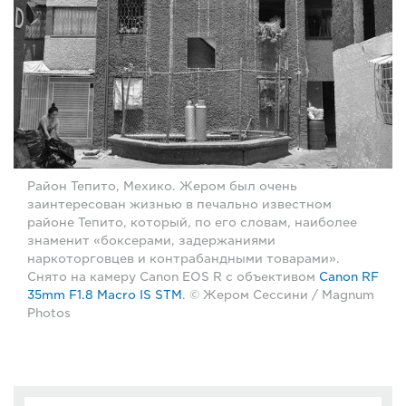
Район Тепито, Мехико. Жером был очень
заинтересован жизнью в печально известном
районе Тепито, который, по его словам, наиболее
знаменит «боксерами, задержаниями
наркоторговцев и контрабандными товарами».
Снято на камеру Canon EOS R с объективом
Canon RF
35mm F1.8 Macro IS STM
. © Жером Сессини / Magnum
Photos