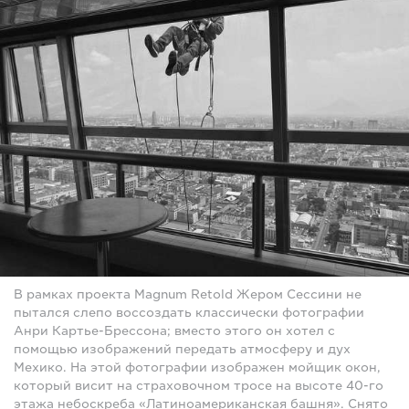
В рамках проекта Magnum Retold Жером Сессини не
пытался слепо воссоздать классически фотографии
Анри Картье-Брессона; вместо этого он хотел с
помощью изображений передать атмосферу и дух
Мехико. На этой фотографии изображен мойщик окон,
который висит на страховочном тросе на высоте 40-го
этажа небоскреба «Латиноамериканская башня». Снято