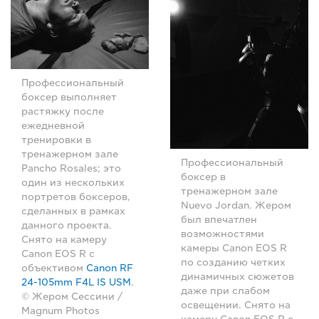
Профессиональный
боксер выполняет
растяжку после
ежедневной
тренировки в
тренажерном зале
Профессиональный
Pancho Rosales; это
боксер в
один из нескольких
тренажерном зале
портретов боксеров,
Nuevo Jordan. Жером
сделанных в рамках
был впечатлен
данного проекта.
возможностями
Снято на камеру
камеры Canon EOS R
Canon EOS R с
по созданию четких
объективом
Canon RF
динамичных сюжетов
24-105mm F4L IS USM
.
даже при слабом
© Жером Сессини /
освещении. Снято на
Magnum Photos