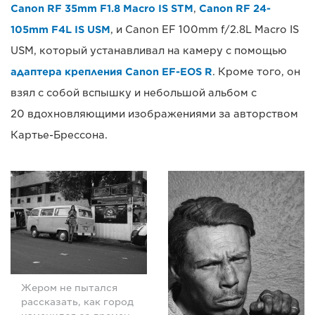
Canon RF 35mm F1.8 Macro IS STM
,
Canon RF 24-
105mm F4L IS USM
, и Canon EF 100mm f/2.8L Macro IS
USM, который устанавливал на камеру с помощью
адаптера крепления Canon EF-EOS R
. Кроме того, он
взял с собой вспышку и небольшой альбом с
20 вдохновляющими изображениями за авторством
Картье-Брессона.
Жером не пытался
рассказать, как город