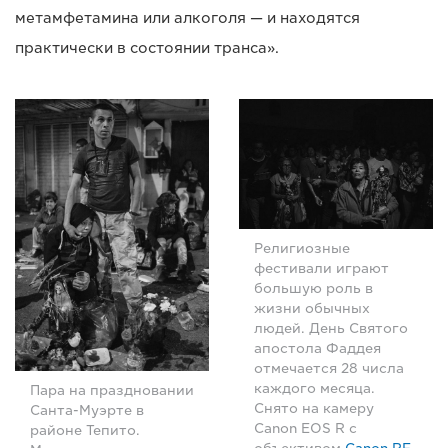
метамфетамина или алкоголя — и находятся
практически в состоянии транса».
Религиозные
фестивали играют
большую роль в
жизни обычных
людей. День Святого
апостола Фаддея
отмечается 28 числа
каждого месяца.
Пара на праздновании
Снято на камеру
Санта-Муэрте в
Canon EOS R с
районе Тепито.