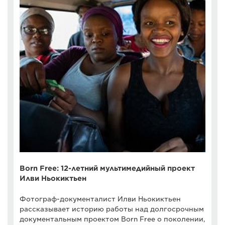
Born Free: 12-летний мультимедийный проект
Илви Ньокиктьен
Фотограф-документалист Илви Ньокиктьен
рассказывает историю работы над долгосрочным
документальным проектом Born Free о поколении,