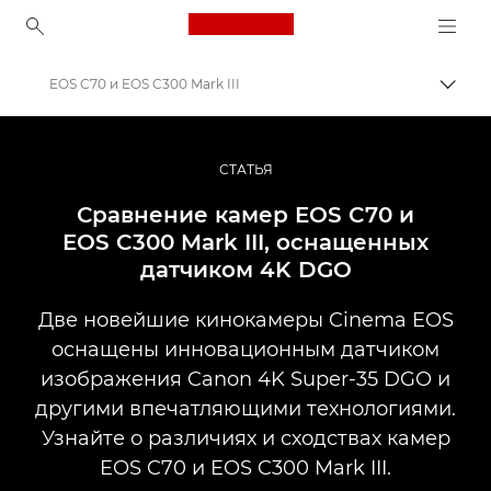
Canon Logo, back to ho
EOS C70 и EOS C300 Mark III
Пере
Canon
Профессиональная фото- и видеосъемка
СТАТЬЯ
Истории
Сравнение камер EOS C70 и
EOS C300 Mark III, оснащенных
датчиком 4K DGO
Две новейшие кинокамеры Cinema EOS
оснащены инновационным датчиком
изображения Canon 4K Super-35 DGO и
другими впечатляющими технологиями.
Узнайте о различиях и сходствах камер
EOS C70 и EOS C300 Mark III.