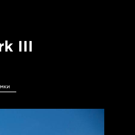
с
 III
ЕМКИ