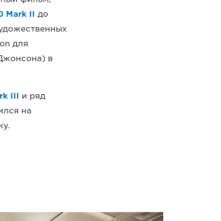
 Mark II
до
художественных
on для
 Джонсона) в
k III
и ряд
вился на
ку.