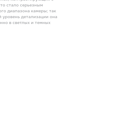
Это стало серьезным
го диапазона камеры; так
й уровень детализации она
нно в светлых и темных