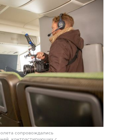
молета сопровождались
ней, контрастирующих с