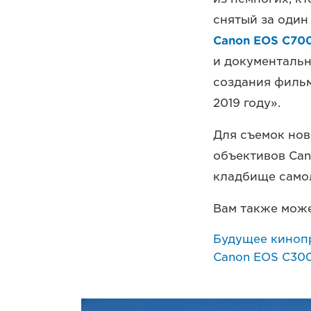
снятый за один
Canon EOS C70
и документальн
создания фильм
2019 году».
Для съемок но
объективов Ca
кладбище самол
Вам также може
Будущее кинопр
Canon EOS C300