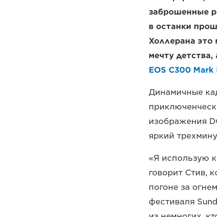
заброшенные р
в останки про
Холлерана это 
мечту детства,
EOS C300 Mark I
Динамичные ка
приключенчески
изображения DG
яркий трехмину
«Я использую к
говорит Стив, к
погоне за огнем
фестиваля Sund
из немногих, к