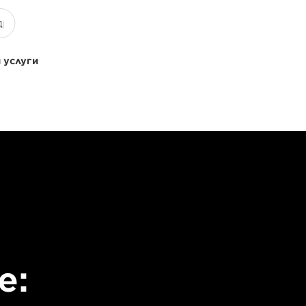
 услуги
е: