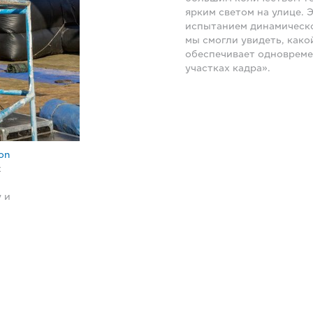
ярким светом на улице. 
испытанием динамическо
мы смогли увидеть, како
обеспечивает одновреме
участках кадра».
on
х
 и