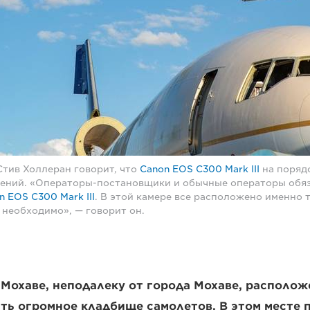
тив Холлеран говорит, что
Canon EOS C300 Mark III
на поряд
ений. «Операторы-постановщики и обычные операторы обяз
n EOS C300 Mark III
. В этой камере все расположено именно т
 необходимо», — говорит он.
Мохаве, неподалеку от города Мохаве, располож
ть огромное кладбище самолетов. В этом месте 