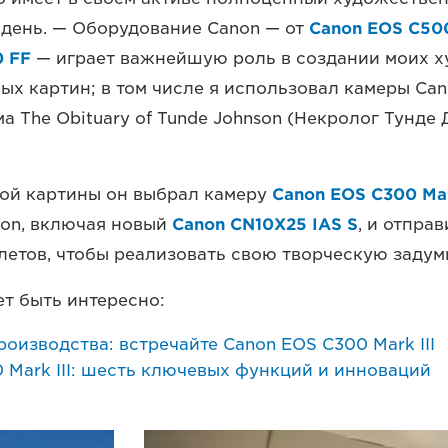
 день. — Оборудование Canon — от
Canon EOS C500
0 FF
— играет важнейшую роль в создании моих 
ых картин; в том числе я использовал камеры Can
а The Obituary of Tunde Johnson (Некролог Тунде
вой картины он выбрал камеру
Canon EOS C300 Mar
non, включая новый
Canon CN10X25 IAS S
, и отпра
етов, чтобы реализовать свою творческую задум
т быть интересно:
оизводства: встречайте Canon EOS C300 Mark III
 Mark III: шесть ключевых функций и инноваций