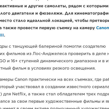
еактивные и другие самолеты, рядом с которым
шлого двигатели и фюзеляжи. Для кинематографи
место стало идеальной локацией, чтобы претвор
 а также провести первую съемку на камеру
Canon
II
.
дры с танцующей балериной помогли создателю
х фильмов из Лос-Анджелеса проверить в деле 
O и 16+ ступеней динамического диапазона и в и
тный фильм в условиях резкого освещения.
амеры Canon практически на всех съемках, где ра
оторый участвовал в создании известного сериала 
) для Netflix, а также стал обладателем трех подр
ance за свои первые художественные фильмы и я
то имеет в своем активе полноценный художестве