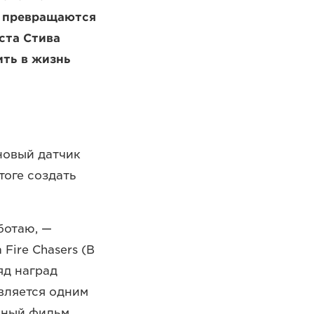
и превращаются
ста Стива
ить в жизнь
новый датчик
тоге создать
ботаю, —
Fire Chasers (В
яд наград
вляется одним
нный фильм,