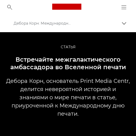
Canon Logo, back to ho
Дебора Корн: Международный день печати
Пере
Canon
Профессиональная фото- и видеосъемка
СТАТЬЯ
Истории
Встречайте межгалактического
амбассадора во Вселенной печати
Дебора Корн, основатель Print Media Centr,
делится невероятной историей и
знаниями о мире печати в статье,
приуроченной к Международному дню
печати.