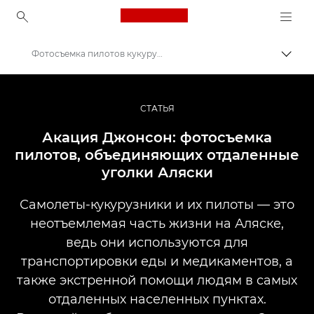
Canon Logo, back to ho
Фотосъемка пилотов кукурузников в сельской местности Аляски
Пере
Canon
Профессиональная фото- и видеосъемка
СТАТЬЯ
Истории
Акация Джонсон: фотосъемка
пилотов, объединяющих отдаленные
уголки Аляски
Самолеты-кукурузники и их пилоты — это
неотъемлемая часть жизни на Аляске,
ведь они используются для
транспортировки еды и медикаментов, а
также экстренной помощи людям в самых
отдаленных населенных пунктах.