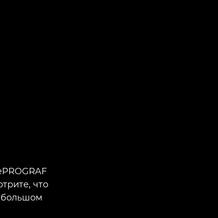
gePROGRAF
трите, что
 большом