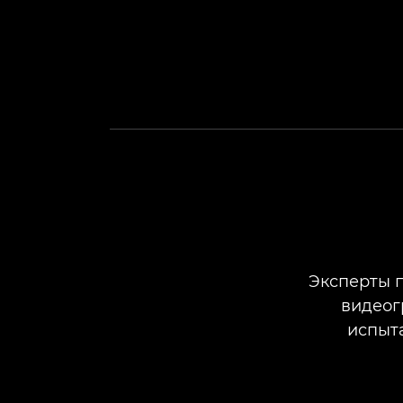
Эксперты п
видеог
испыта