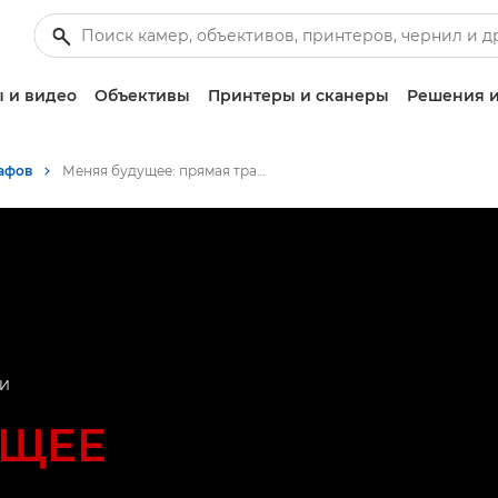
 и видео
Объективы
Принтеры и сканеры
Решения и
афов
Меняя будущее: прямая трансляция события. Смотрите прямую трансляцию здесь. 09.07.2020 - 14:00 CEST
ИИ
УЩЕЕ