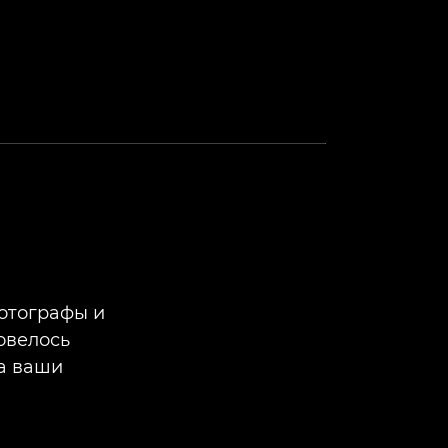
фотографы и
овелось
на ваши