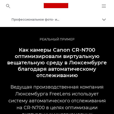
Canon Logo, back to ho
Профессиональное фото- и видеооборудование: примеры внедрения
Пере
Canon
Профессиональная фото- и видеосъемка
РЕАЛЬНЫЙ ПРИМЕР
Как камеры Canon CR-N700
оптимизировали виртуальную
вещательную среду в Люксембурге
благодаря автоматическому
отслеживанию
Ведущая производственная компания
Люксембурга FreeLens использует
систему автоматического отслеживания
на CR-N700 в целях оптимизации