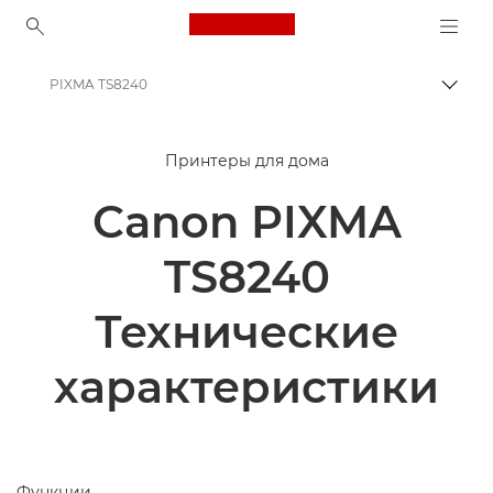
Canon Logo, back to ho
PIXMA TS8240
Пере
Canon
Принтеры для дома
Принтеры Canon
Canon PIXMA
Canon PIXMA TS8240
TS8240
Технические
характеристики
Функции