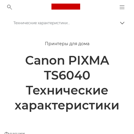
Canon Logo, back to ho
Технические характеристики - PIXMA TS6040
Пере
Canon
Принтеры для дома
Принтеры Canon
Canon PIXMA
PIXMA TS6040 - Принтеры
TS6040
Технические
характеристики
Функции