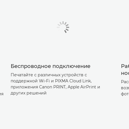
Беспроводное подключение
Ра
но
Печатайте с различных устройств с
поддержкой Wi-Fi и PIXMA Cloud Link,
Рас
приложения Canon PRINT, Apple AirPrint и
воз
других решений
ия
фот