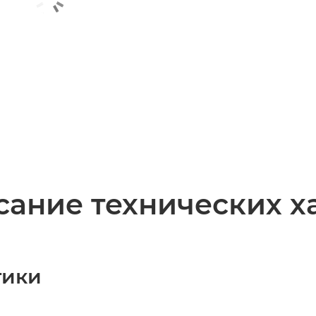
ание технических х
тики