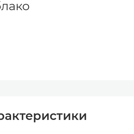
блако
рактеристики