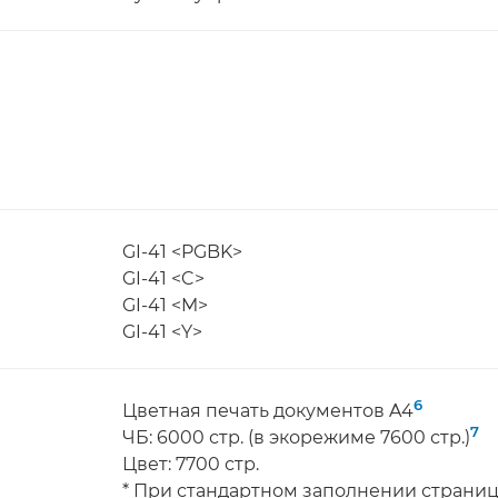
GI-41 <PGBK>
GI-41 <C>
GI-41 <M>
GI-41 <Y>
6
Цветная печать документов A4
7
ЧБ: 6000 стр. (в экорежиме 7600 стр.)
Цвет: 7700 стр.
* При стандартном заполнении страни