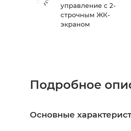
управление с 2-
строчным ЖК-
экраном
Подробное опис
Основные характерис