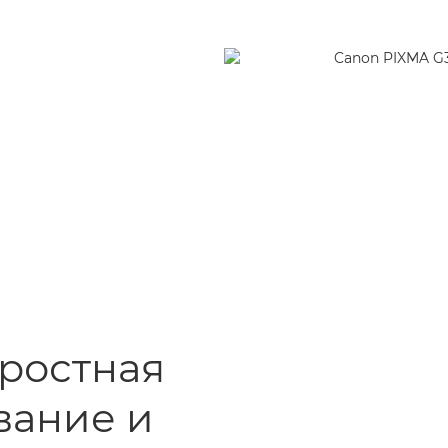
оростная
вание и