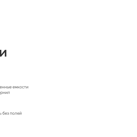
и
енные емкости
ернил
ь без полей