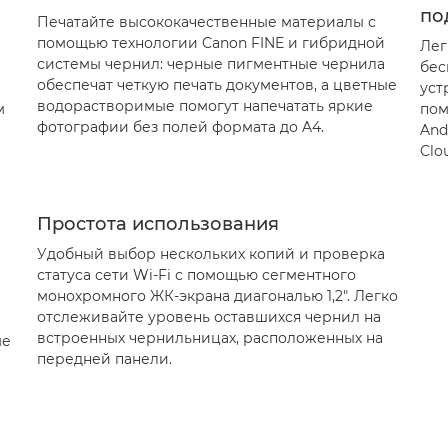
по
Печатайте высококачественные материалы с
помощью технологии Canon FINE и гибридной
Лег
системы чернил: черные пигментные чернила
бес
обеспечат четкую печать документов, а цветные
уст
водорастворимые помогут напечатать яркие
м
пом
фотографии без полей формата до A4.
And
Clo
Простота использования
Удобный выбор нескольких копий и проверка
статуса сети Wi-Fi с помощью сегментного
монохромного ЖК-экрана диагональю 1,2". Легко
отслеживайте уровень оставшихся чернил на
встроенных чернильницах, расположенных на
ме
передней панели.