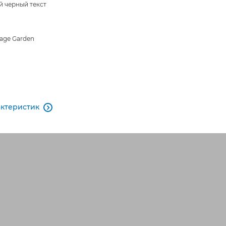
й черный текст
age Garden
актеристик
