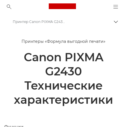
Canon Logo, back to ho
Принтер Canon PIXMA G2430 - Технические характеристики
Пере
Canon
Принтеры «Формула выгодной печати»
Принтеры Canon
Canon PIXMA
Принтер Canon PIXMA G2430
G2430
Технические
характеристики
Функции