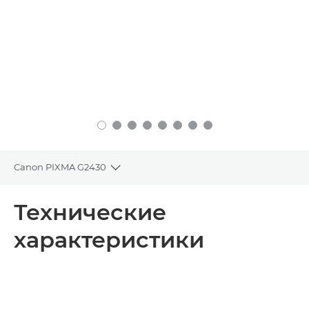
Canon PIXMA G2430
Toggle breadcrumbs
Общая информация
Технические
характеристики
Технические характеристики