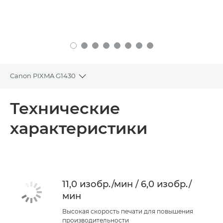
Canon PIXMA G1430
Toggle breadcrumbs
Общая информация
Технические
характеристики
Технические характеристики
КУПИТЬ ЧЕРНИЛА
11,0 изобр./мин / 6,0 изобр./
мин
Высокая скорость печати для повышения
производительности