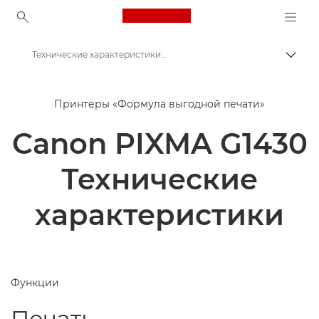
Canon Logo, back to ho
Технические характеристики Canon PIXMA G1430
Пере
Canon
Принтеры «Формула выгодной печати»
Принтеры Canon
Canon PIXMA G1430
Принтер Canon PIXMA G1430
Технические
характеристики
Функции
Печать