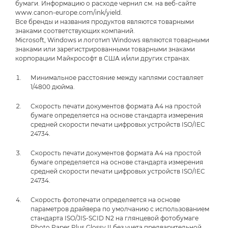
бумаги. Информацию о расходе чернил см. на веб-сайте
www.canon-europe.com/ink/yield.
Все бренды и названия продуктов являются товарными
знаками соответствующих компаний.
Microsoft, Windows и логотип Windows являются товарными
знаками или зарегистрированными товарными знаками
корпорации Майкрософт в США и/или других странах.
Минимальное расстояние между каплями составляет
1/4800 дюйма.
Скорость печати документов формата A4 на простой
бумаге определяется на основе стандарта измерения
средней скорости печати цифровых устройств ISO/IEC
24734.
Скорость печати документов формата A4 на простой
бумаге определяется на основе стандарта измерения
средней скорости печати цифровых устройств ISO/IEC
24734.
Скорость фотопечати определяется на основе
параметров драйвера по умолчанию с использованием
стандарта ISO/JIS-SCID N2 на глянцевой фотобумаге
Photo Paper Plus Glossy II без учета предварительной