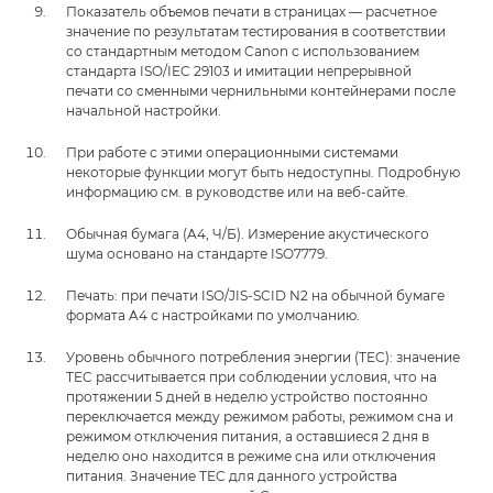
Показатель объемов печати в страницах — расчетное
значение по результатам тестирования в соответствии
со стандартным методом Canon с использованием
стандарта ISO/IEC 29103 и имитации непрерывной
печати со сменными чернильными контейнерами после
начальной настройки.
При работе с этими операционными системами
некоторые функции могут быть недоступны. Подробную
информацию см. в руководстве или на веб-сайте.
Обычная бумага (A4, Ч/Б). Измерение акустического
шума основано на стандарте ISO7779.
Печать: при печати ISO/JIS-SCID N2 на обычной бумаге
формата A4 с настройками по умолчанию.
Уровень обычного потребления энергии (TEC): значение
TEC рассчитывается при соблюдении условия, что на
протяжении 5 дней в неделю устройство постоянно
переключается между режимом работы, режимом сна и
режимом отключения питания, а оставшиеся 2 дня в
неделю оно находится в режиме сна или отключения
питания. Значение TEC для данного устройства