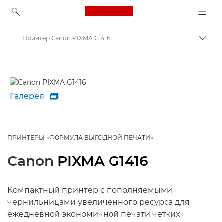
Canon Logo, back to ho
Принтер Canon PIXMA G1416
Пере
Canon
Принтеры Canon
Галерея

ПРИНТЕРЫ «ФОРМУЛА ВЫГОДНОЙ ПЕЧАТИ»
Canon
PIXMA G1416
Компактный принтер с пополняемыми
чернильницами увеличенного ресурса для
ежедневной экономичной печати четких