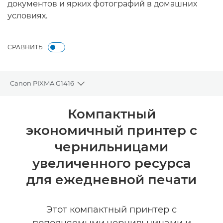
документов и ярких фотографий в домашних
условиях.
СРАВНИТЬ
Canon PIXMA G1416
Toggle breadcrumbs
Общая информация
Компактный
экономичный принтер с
Технические характеристики
чернильницами
увеличенного ресурса
для ежедневной печати
Этот компактный принтер с