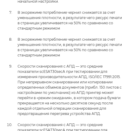
начальной настройки.
В экорежиме потребление чернил снижается за счет
уменьшения плотности, в результате чего ресурс печати
в страницах увеличивается на 50% по сравнению со
стандартным режимом
В экорежиме потребление чернил снижается за счет
уменьшения плотности, в результате чего ресурс печати
в страницах увеличивается на 50% по сравнению со
стандартным режимом
Скорости сканирования с АПД — это средние
показатели scESAT30secA при тестировании для
измерения производительности АПД, ISO/IEC 17991:2015.
При непрерывном сканировании или копировании
определенных объемов документов (прибл. 150 листов с
настройками по умолчанию) из АПД принтер может
перейти в «режим ожидания», в котором подача бумаги
прекращается на несколько десятков секунд после
каждой отдельной операции сканирования для
предотвращения перегрева устройства АПД.
Скорости сканирования с АПД — это средние
показатели scESAT30secA при тестировании для