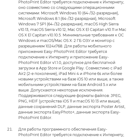
PhotoPrint Editor требуется подключение к Интернету;
оно совместимо со следующими операционными
системами: Microsoft Windows 10 (64-/32-разрядная),
Microsoft Windows 8.1 (64-/32-разрядная), Microsoft
Windows 7 SP1 (64-/32-разрядная), macOS High Sierra
v10.13, macOS Sierra v10.12, Mac OS X El Capitan v10.11 и Mac
OS X El Capitan v10.10.5. Минимальные требования к ОС
Windows и macOS/Mac OS X: 2 ГБ ОЗУ и монитор с
разрешением 1024x768. Для работы мобильного
приложения Easy-PhotoPrint Editor требуется
подключение к Интернету и приложение Easy-
PhotoPrint Editor v1.1.0, доступное для бесплатной
загрузки в App Store и Google Play. Совместимо с iPad
Air2 (2-е поколение), iPad Mini 4 и iPhone 6s или более
новыми устройствами на базе iOS 10 или выше, а также
мобильными устройствами на базе Android 5.x или
выше. Допускаются некоторые исключения.
Поддерживаются следующие форматы файлов: JPEG,
PNG, HEIF (устройства iOS 11 и macOS 10.13 или выше),
данные сохранений DLP, данные экспорта Poster Artist,
данные экспорта EasyPhoto+, данные экспорта Easy-
PhotoPrint Editor.
Для работы программного обеспечения Easy-
PhotoPrint Editor требуется подключение к Интернету;