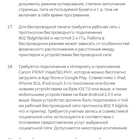
документа, режима копирования, степени заполнения
страницы, типа используемой бумаги и т. д. Она не
включает в себя время прогревания.
Для беспроводной печати требуется рабочая сеть с
протоколом беспроводного подключения
802.11b/g/n/ac/ad и частотой 2,4 ГГц. Работа в
беспроводном режиме может зависеть от особенностей
физического расположения и расстояния между
принтером и устройствами беспроводной сети.
Требуется подключение к Интернету и приложение
Canon PRINT Inkjet/SELPHY, которое можно бесплатно
загрузить в App Store и Google Play. Совместимо с iPad,
iPhone 3GS, iPod touch 3-го поколения или более
новыми устройствами на базе iOS 7.0 или выше, а также
мобильными устройствами на базе Android 2.3.3 или
выше. Ваше устройство должно быть подключено к той
же рабочей беспроводной сети протокола 802.11 b/g/n/a,
что и принтер. Требуется учетная запись в совместимой
социальной сети; используется в соответствии с
Условиями предоставления услуг выбранной
социальной сети. Допускаются некоторые исключения.