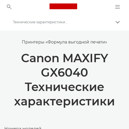
Canon Logo, back to ho
Технические характеристики — MAXIFY GX6040
Пере
Canon
Принтеры «Формула выгодной печати»
Принтеры Canon
Canon MAXIFY
Canon MAXIFY GX6040 — принтеры
GX6040
Технические
характеристики
Номера моделей