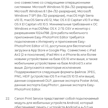
оно совместимо со следующими операционными
системами: Microsoft Windows 10 (64-/32-разрядная),
Microsoft Windows 8.1 (64-/32-разрядная), Microsoft
Windows 7 SP1 (64-/32-разрядная), macOS High Sierra
v10.13, macOS Sierra v10.12, Mac OS X El Capitan v10.11 и Mac
OS X El Capitan v10.10.5. Минимальные требования к ОС
Windows и macOS/Mac OS X: 2 ГБ ОЗУ и монитор с
разрешением 1024x768. Для работы мобильного
приложения Easy-PhotoPrint Editor требуется
подключение к Интернету и приложение Easy-
PhotoPrint Editor v1.1.0, доступное для бесплатной
загрузки в App Store и Google Play. Совместимо с iPad
Air2 (2-е поколение), iPad Mini 4 и iPhone 6s или более
новыми устройствами на базе iOS 10 или выше, а также
мобильными устройствами на базе Android 5.x или
выше. Допускаются некоторые исключения.
Поддерживаются следующие форматы файлов: JPEG,
PNG, HEIF (устройства iOS 11 и macOS 10.13 или выше),
данные сохранений DLP, данные экспорта Poster Artist,
данные экспорта EasyPhoto+, данные экспорта Easy-
PhotoPrint Editor.
Canon Print Service представляет собой подключаемый
модуль для мобильных устройств Android, который
обеспечивает печать с устройств Android 4.4–5.0 на