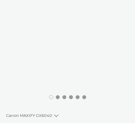
Canon MAXIFY GX6040
Toggle breadcrumbs
Общая информация