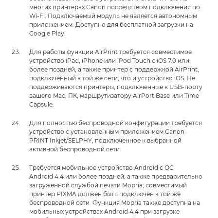
многих принтерах Canon посредством подключения по
Wi-Fi. Подключаемый модуль не является автономным
приложением. Доступно для бесплатной загрузки на
Google Play.
Для работы функции AirPrint требуется совместимое
устройство iPad, iPhone или iPod Touch с iOS 7.0 или
более поздней, а также принтер с поддержкой AirPrint,
подключенный к той же сети, что и устройство iOS. Не
поддерживаются принтеры, подключенные к USB-порту
вашего Mac, ПК, маршрутизатору AirPort Base или Time
Capsule.
Для полностью беспроводной конфигурации требуется
устройство с установленным приложением Canon
PRINT Inkjet/SELPHY, подключенное к выбранной
активной беспроводной сети.
Требуется мобильное устройство Android с ОС
Android 4.4 или более поздней, а также предварительно
загруженной службой печати Mopria; совместимый
принтер PIXMA должен быть подключен к той же
беспроводной сети. Функция Mopria также доступна на
мобильных устройствах Android 4.4 при загрузке