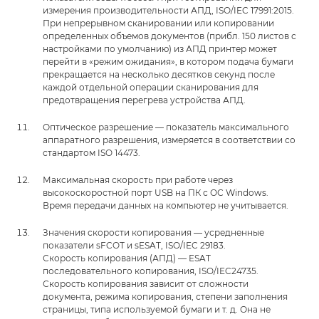
измерения производительности АПД, ISO/IEC 17991:2015.
При непрерывном сканировании или копировании
определенных объемов документов (прибл. 150 листов с
настройками по умолчанию) из АПД принтер может
перейти в «режим ожидания», в котором подача бумаги
прекращается на несколько десятков секунд после
каждой отдельной операции сканирования для
предотвращения перегрева устройства АПД.
Оптическое разрешение — показатель максимального
аппаратного разрешения, измеряется в соответствии со
стандартом ISO 14473.
Максимальная скорость при работе через
высокоскоростной порт USB на ПК с ОС Windows.
Время передачи данных на компьютер не учитывается.
Значения скорости копирования — усредненные
показатели sFCOT и sESAT, ISO/IEC 29183.
Скорость копирования (АПД) — ESAT
последовательного копирования, ISO/IEC24735.
Скорость копирования зависит от сложности
документа, режима копирования, степени заполнения
страницы, типа используемой бумаги и т. д. Она не