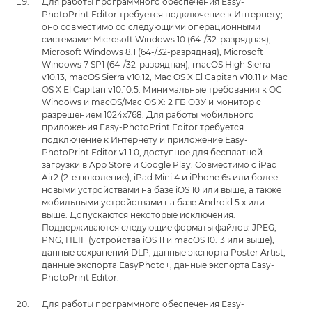
Для работы программного обеспечения Easy-
PhotoPrint Editor требуется подключение к Интернету;
оно совместимо со следующими операционными
системами: Microsoft Windows 10 (64-/32-разрядная),
Microsoft Windows 8.1 (64-/32-разрядная), Microsoft
Windows 7 SP1 (64-/32-разрядная), macOS High Sierra
v10.13, macOS Sierra v10.12, Mac OS X El Capitan v10.11 и Mac
OS X El Capitan v10.10.5. Минимальные требования к ОС
Windows и macOS/Mac OS X: 2 ГБ ОЗУ и монитор с
разрешением 1024x768. Для работы мобильного
приложения Easy-PhotoPrint Editor требуется
подключение к Интернету и приложение Easy-
PhotoPrint Editor v1.1.0, доступное для бесплатной
загрузки в App Store и Google Play. Совместимо с iPad
Air2 (2-е поколение), iPad Mini 4 и iPhone 6s или более
новыми устройствами на базе iOS 10 или выше, а также
мобильными устройствами на базе Android 5.x или
выше. Допускаются некоторые исключения.
Поддерживаются следующие форматы файлов: JPEG,
PNG, HEIF (устройства iOS 11 и macOS 10.13 или выше),
данные сохранений DLP, данные экспорта Poster Artist,
данные экспорта EasyPhoto+, данные экспорта Easy-
PhotoPrint Editor.
Для работы программного обеспечения Easy-