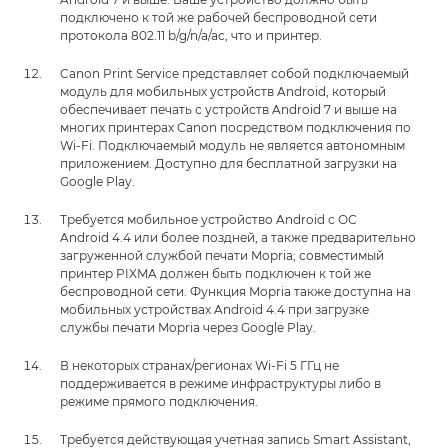
подключено к той же рабочей беспроводной сети
протокола 802.11 b/g/n/a/ac, что и принтер.
Canon Print Service представляет собой подключаемый
модуль для мобильных устройств Android, который
обеспечивает печать с устройств Android 7 и выше на
многих принтерах Canon посредством подключения по
Wi-Fi. Подключаемый модуль не является автономным
приложением. Доступно для бесплатной загрузки на
Google Play.
Требуется мобильное устройство Android с ОС
Android 4.4 или более поздней, а также предварительно
загруженной службой печати Mopria; совместимый
принтер PIXMA должен быть подключен к той же
беспроводной сети. Функция Mopria также доступна на
мобильных устройствах Android 4.4 при загрузке
службы печати Mopria через Google Play.
В некоторых странах/регионах Wi-Fi 5 ГГц не
поддерживается в режиме инфраструктуры либо в
режиме прямого подключения.
Требуется действующая учетная запись Smart Assistant,