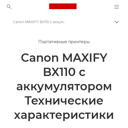
Canon Logo, back to ho
Canon MAXIFY BX110 с аккумулятором - Технические характеристики портативных принтеров
Пере
Canon
Портативные принтеры
Принтеры Canon
Canon MAXIFY
Canon MAXIFY BX110 с аккумулятором - Портативные принтеры
BX110 с
аккумулятором
Технические
характеристики