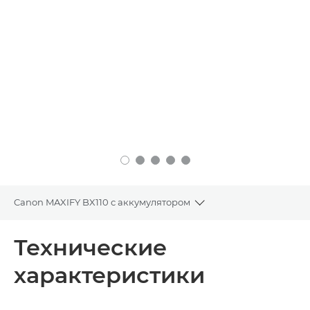
Canon MAXIFY BX110 с аккумулятором
Toggle breadcrumbs
Общая информация
Технические
характеристики
Технические характеристики