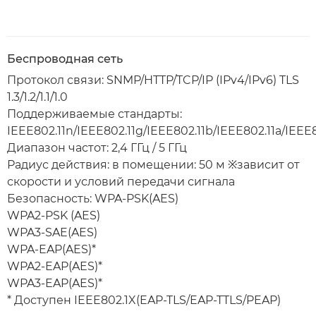
Беспроводная сеть
Протокол связи: SNMP/HTTP/TCP/IP (IPv4/IPv6) TLS
1.3/1.2/1.1/1.0
Поддерживаемые стандарты:
IEEE802.11n/IEEE802.11g/IEEE802.11b/IEEE802.11a/IEEE8
Диапазон частот: 2,4 ГГц / 5 ГГц
Радиус действия: в помещении: 50 м ※зависит от
скорости и условий передачи сигнала
Безопасность: WPA-PSK(AES)
WPA2-PSK (AES)
WPA3-SAE(AES)
WPA-EAP(AES)*
WPA2-EAP(AES)*
WPA3-EAP(AES)*
* Доступен IEEE802.1X(EAP-TLS/EAP-TTLS/PEAP)