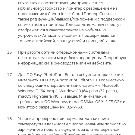
связанная с соответствующим приложением,
мобильное устройство и принтер с разрешением на
подключение к Canon Inkjet Cloud Printing Center, а
также ряд функций/навыков/приложений с поддержкой
совместимого принтера. Голосовые команды не могут
отображаться в качестве текста на мобильных
устройствах Amazon с экранами. Поддерживаются
только английский, французский и немецкий языки.
При работе с этими операционными системами
некоторые функции могут быть недоступны. Подробную
информацию см. в руководстве или на веб-сайте.
Для ПО Easy-PhotoPrint Editor требуется подключение к
Интернету. ПО Easy-PhotoPrint Editor v1.9.0 совместимо
со следующим операционными системами: Microsoft
Windows 11 (64-разр.), Windows 10 (64-разр./32-разр.),
macOS High Sierra v10.13 и выше. Минимальные
требования к ОС Windows и macOS/Mac OS X: 2 ГБ ОЗУ и
монитор с разрешением 1024x768.
Условия: проверено при нормальных значениях
температуры и влажности с использованием полностью
заряженного нового аккумулятора для непрерывной
цветной печати файлов (5 шаблонов) в соответствии с