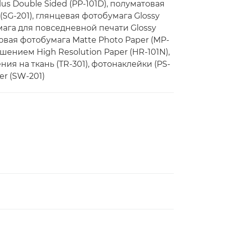
us Double Sided (PP-101D), полуматовая
(SG-201), глянцевая фотобумага Glossy
мага для повседневной печати Glossy
товая фотобумага Matte Photo Paper (MP-
шением High Resolution Paper (HR-101N),
я на ткань (TR-301), фотонаклейки (PS-
er (SW-201)