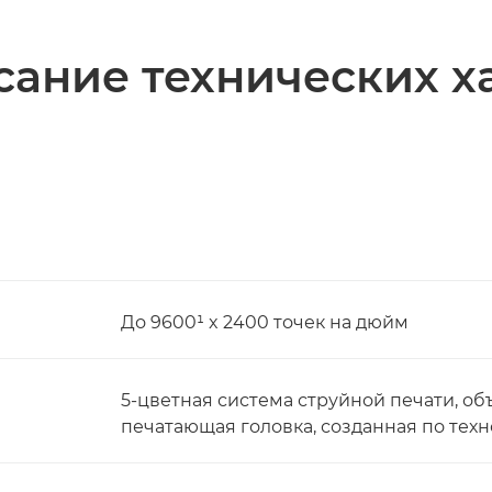
ание технических х
До 9600¹ x 2400 точек на дюйм
5-цветная система струйной печати, об
печатающая головка, созданная по тех