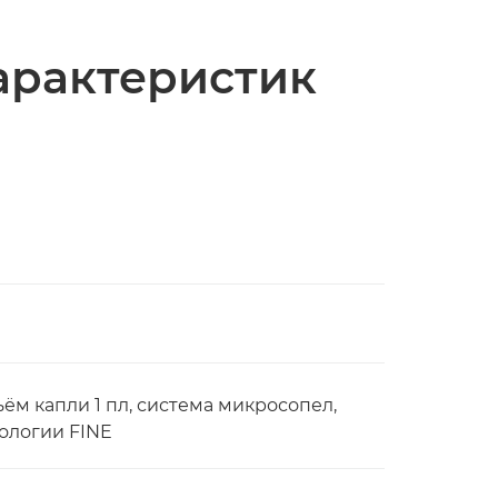
арактеристик
ъём капли 1 пл, система микросопел,
нологии FINE