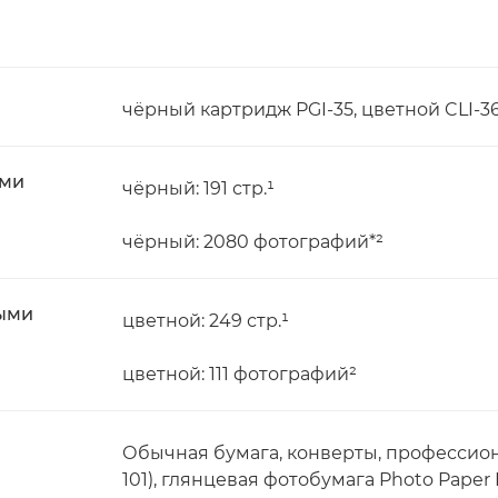
чёрный картридж PGI-35, цветной CLI-3
ыми
чёрный: 191 стр.¹
чёрный: 2080 фотографий*²
ными
цветной: 249 стр.¹
цветной: 111 фотографий²
Обычная бумага, конверты, профессион
101), глянцевая фотобумага Photo Paper P