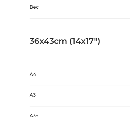
Вес
36x43cm (14x17")
A4
A3
A3+