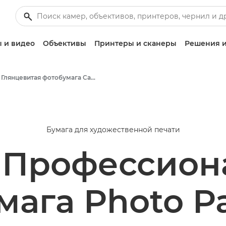
 и видео
Объективы
Принтеры и сканеры
Решения и
Глянцевитая фотобумага Canon Pro Luster LU-101 — A4, A3, A3+, A2
Бумага для художественной печати
 Профессион
мага Photo Pa