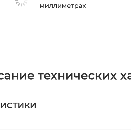
миллиметрах
ание технических х
РИСТИКИ