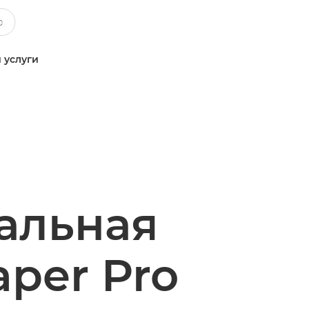
 услуги
альная
per Pro