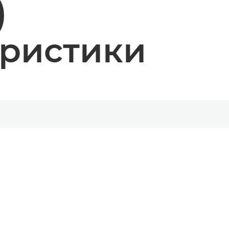
)
еристики