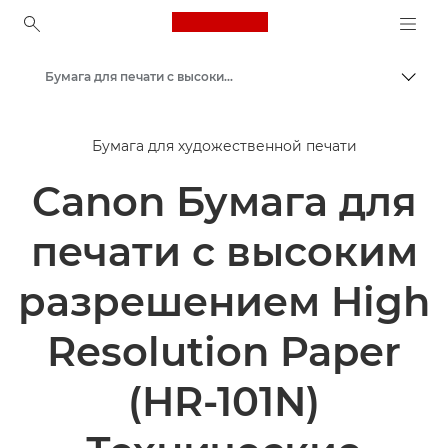
Canon Logo, back to ho
Бумага для печати с высоким разрешением Canon High Resolution HR-101N — A4
Пере
Canon
Бумага для художественной печати
Принтеры Canon
Canon Бумага для
Фотобумага — A4, A3, A3+, A2, 4x6, 5x5, 5x7 — Глянцевая, Матовая, Глянцевитая
печати с высоким
разрешением High
Resolution Paper
(HR-101N)