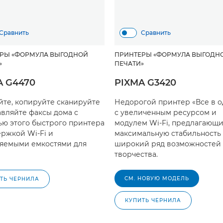
Сравнить
Сравнить
РЫ «ФОРМУЛА ВЫГОДНОЙ
ПРИНТЕРЫ «ФОРМУЛА ВЫГОДН
»
ПЕЧАТИ»
A G4470
PIXMA G3420
йте, копируйте сканируйте
Недорогой принтер «Все в 
авляйте факсы дома с
с увеличенным ресурсом и
ю этого быстрого принтера
модулем Wi-Fi, предлагающ
ержкой Wi-Fi и
максимальную стабильность
яемыми емкостями для
широкий ряд возможностей 
творчества.
СМ. НОВУЮ МОДЕЛЬ
ТЬ ЧЕРНИЛА
КУПИТЬ ЧЕРНИЛА