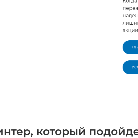
Когда
переж
надеж
лишни
акции
ГД
УС
нтер, который подойд