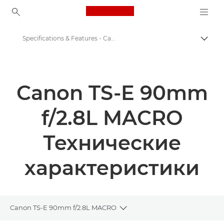
Canon Logo, back to ho
Specifications & Features - Canon TS-E 90mm f/2.8L MACRO - Canon TS-E 90mm f/2.8L MACRO
Пере
Canon
Объективы для камер Canon
Canon TS-E 90mm
Canon TS-E 90mm f/2.8L MACRO - Lenses - Camera & Photo lenses
f/2.8L MACRO
Технические
характеристики
Canon TS-E 90mm f/2.8L MACRO
Toggle breadcrumbs