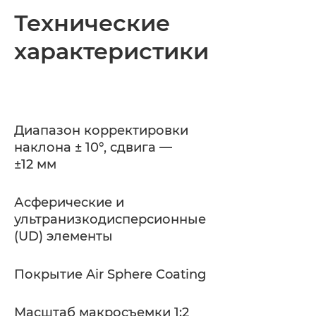
Общая информация
Технические
характеристики
Технические характеристики
Диапазон корректировки
наклона ± 10°, сдвига —
±12 мм
Асферические и
ультранизкодисперсионные
(UD) элементы
Покрытие Air Sphere Coating
Масштаб макросъемки 1:2