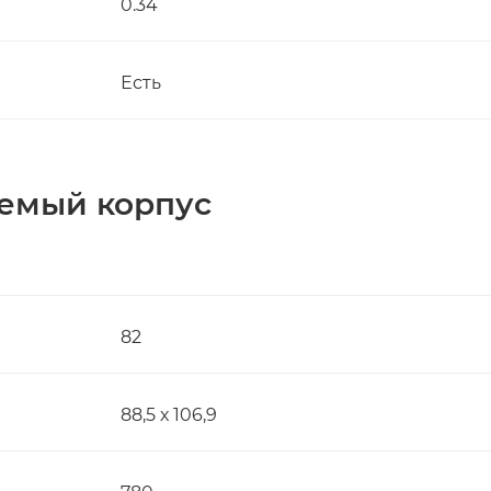
0.34
Есть
емый корпус
82
88,5 х 106,9