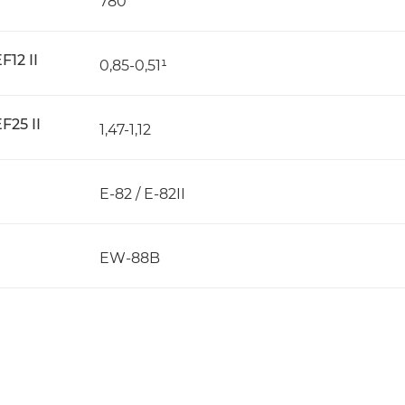
780
12 II
0,85-0,51¹
25 II
1,47-1,12
E-82 / E-82II
EW-88B