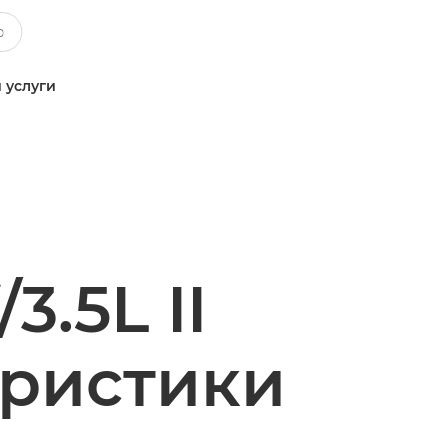
 услуги
3.5L II
еристики