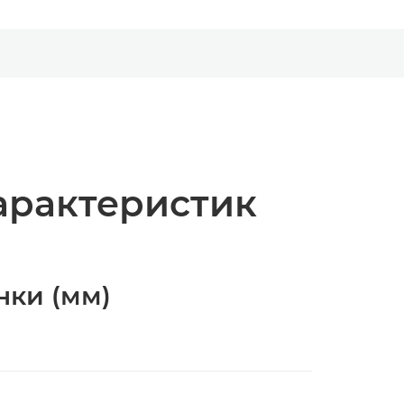
арактеристик
нки (мм)