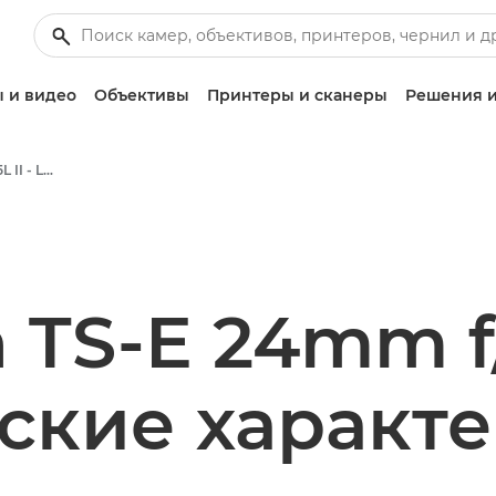
 и видео
Объективы
Принтеры и сканеры
Решения и
Canon TS-E 24mm f/3.5L II - Lenses - Camera & Photo lenses
TS-E 24mm f/
ские характ