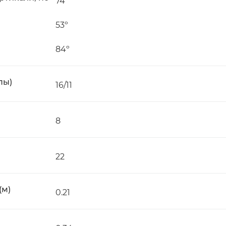
74º
53º
84º
пы)
16/11
8
22
(м)
0.21