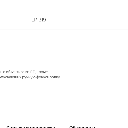
LP1319
ь с объективами EF, кроме
 допускающих ручную фокусировку.
Справка и поддержка
Обучение и