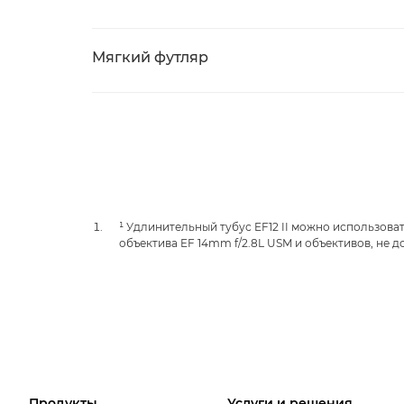
Мягкий футляр
¹ Удлинительный тубус EF12 II можно использоват
объектива EF 14mm f/2.8L USM и объективов, не
Продукты
Услуги и решения