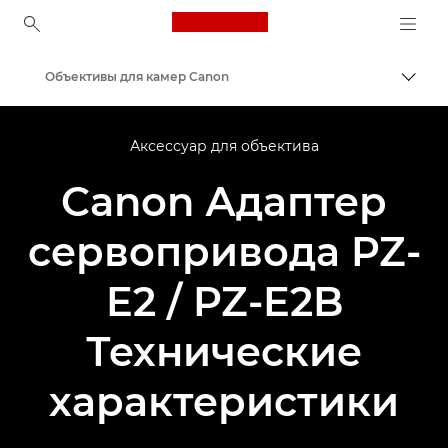
Canon Logo, back to ho
Объективы для камер Canon
Пере
Canon
Аксессуар для объектива
Canon Адаптер
сервопривода PZ-
E2 / PZ-E2B
Технические
характеристики