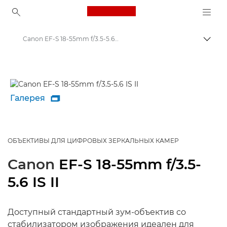
Canon Logo, back to ho
Canon EF-S 18-55mm f/3.5-5.6 IS II - Lenses - Camera & Photo lenses
Пере
Canon
Объективы для камер Canon
Галерея

ОБЪЕКТИВЫ ДЛЯ ЦИФРОВЫХ ЗЕРКАЛЬНЫХ КАМЕР
Canon
EF-S 18-55mm f/3.5-
5.6 IS II
Доступный стандартный зум-объектив со
стабилизатором изображения идеален для