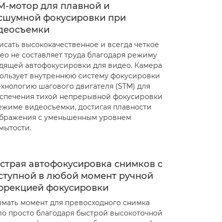
M-мотор для плавной и
сшумной фокусировки при
деосъемки
исать высококачественное и всегда четкое
ео не составляет труда благодаря режиму
дящей автофокусировки для видео. Камера
ользует внутреннюю систему фокусировки
ехнологию шагового двигателя (STM) для
спечения тихой непрерывной фокусировки
ежиме видеосъемки, достигая плавности
бражения с уменьшенным уровнем
мытости.
страя автофокусировка снимков с
ступной в любой момент ручной
ррекцией фокусировки
мать момент для превосходного снимка
ло просто благодаря быстрой высокоточной