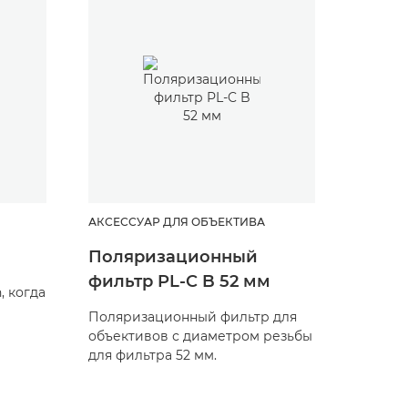
АКСЕССУАР ДЛЯ ОБЪЕКТИВА
АКСЕСС
Поляризационный
Защи
фильтр PL-C B 52 мм
резьб
, когда
Поляризационный фильтр для
Поляри
объективов с диаметром резьбы
объект
для фильтра 52 мм.
для фил