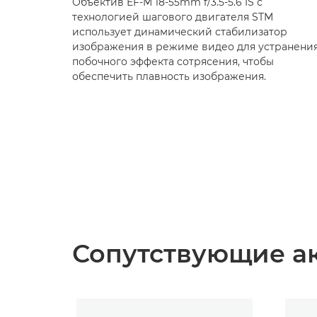
Объектив EF-M 18-55mm f/3.5-5.6 IS с
технологией шагового двигателя STM
использует динамический стабилизатор
изображения в режиме видео для устранени
побочного эффекта сотрясения, чтобы
обеспечить плавность изображения.
Сопутствующие а