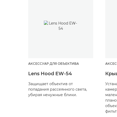
АКСЕССУАР ДЛЯ ОБЪЕКТИВА
АКСЕС
Lens Hood EW-54
Крыш
Защищает объектив от
Устан
попадания рассеянного света,
камер
убирая ненужные блики.
мален
плано
объек
фильт