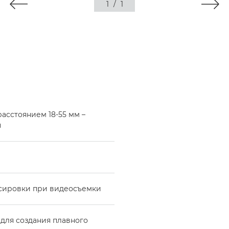
1
/
1
асстоянием 18-55 мм –
я
усировки при видеосъемки
для создания плавного