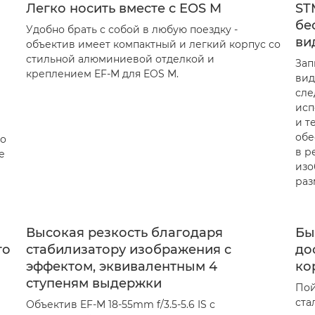
Легко носить вместе с EOS M
ST
бе
Удобно брать с собой в любую поездку -
ви
объектив имеет компактный и легкий корпус со
стильной алюминиевой отделкой и
Зап
креплением EF-M для EOS M.
вид
сле
исп
и т
обе
до
в р
е
изо
раз
Высокая резкость благодаря
Бы
го
стабилизатору изображения с
до
эффектом, эквивалентным 4
ко
ступеням выдержки
Пой
ста
Объектив EF-M 18-55mm f/3.5-5.6 IS с