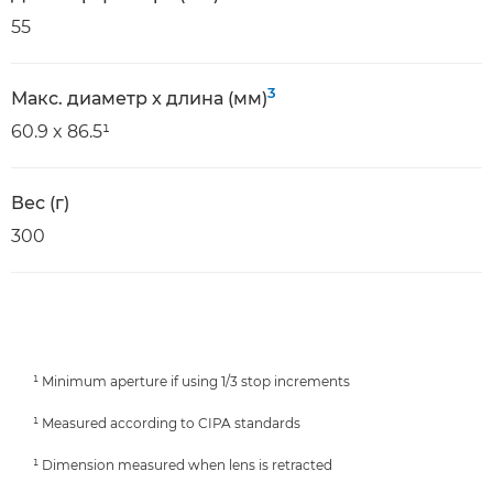
55
3
Макс. диаметр x длина (мм)
60.9 x 86.5¹
Вес (г)
300
¹ Minimum aperture if using 1/3 stop increments
¹ Measured according to CIPA standards
¹ Dimension measured when lens is retracted