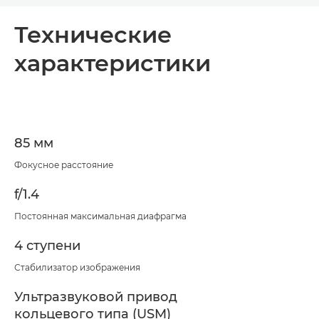
Общая информация
Технические
характеристики
Технические характеристики
85 мм
Фокусное расстояние
f/1.4
Постоянная максимальная диафрагма
4 ступени
Стабилизатор изображения
Ультразвуковой привод
кольцевого типа (USM)