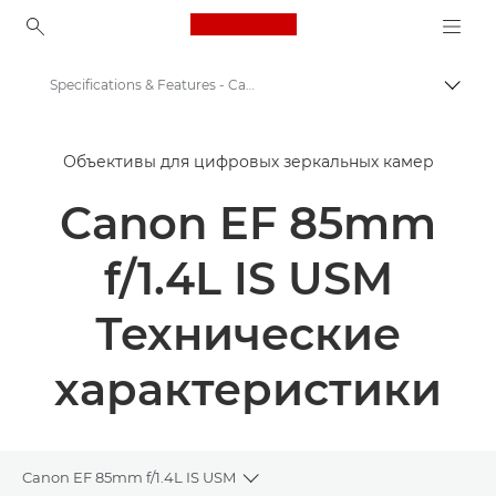
Canon Logo, back to ho
Specifications & Features - Canon EF 85mm f/1.4L IS USM Lens
Пере
Canon
Объективы для цифровых зеркальных камер
Объективы для камер Canon
Canon EF 85mm
Canon EF 85mm f/1.4L IS USM - Lenses - Camera & Photo lenses
f/1.4L IS USM
Технические
характеристики
Canon EF 85mm f/1.4L IS USM
Toggle breadcrumbs