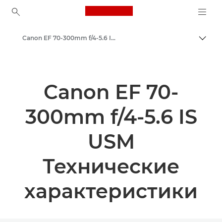
Canon Logo, back to ho
Canon EF 70-300mm f/4-5.6 IS USM - Объективы - Камера и фотообъективы
Пере
Canon
Объективы для камер Canon
Canon EF 70-
300mm f/4-5.6 IS
USM
Технические
характеристики