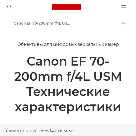
Canon Logo, back to ho
Canon EF 70-200mm f/4L USM - Объективы - Камера и фотообъективы
Пере
Canon
Объективы для цифровых зеркальных камер
Объективы для камер Canon
Canon EF 70-
200mm f/4L USM
Технические
характеристики
Canon EF 70-200mm f/4L USM
Toggle breadcrumbs