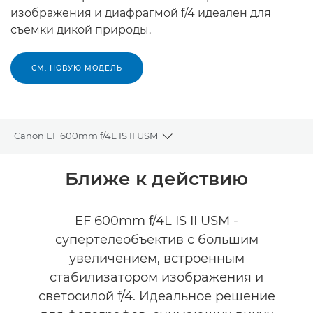
изображения и диафрагмой f/4 идеален для
съемки дикой природы.
СМ. НОВУЮ МОДЕЛЬ
Canon EF 600mm f/4L IS II USM
Toggle breadcrumbs
Общая информация
Ближе к действию
Технические характеристики
EF 600mm f/4L IS II USM -
супертелеобъектив с большим
увеличением, встроенным
стабилизатором изображения и
светосилой f/4. Идеальное решение