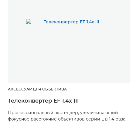
АКСЕССУАР ДЛЯ ОБЪЕКТИВА
А
Телеконвертер EF 1.4x III
Т
Профессиональный экстендер, увеличивающий
П
фокусное расстояние объективов серии L в 1,4 раза.
ф