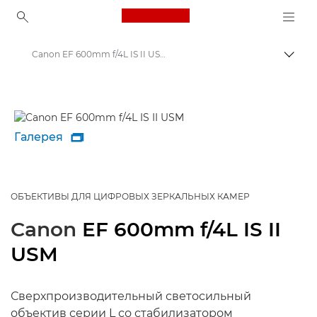
Canon Logo, back to ho
Canon EF 600mm f/4L IS II USM - Объективы - Камера и фотообъективы
Пере
Canon
Объективы для камер Canon
Галерея

ОБЪЕКТИВЫ ДЛЯ ЦИФРОВЫХ ЗЕРКАЛЬНЫХ КАМЕР
Canon
EF 600mm f/4L IS II
USM
Сверхпроизводительный светосильный
объектив серии L со стабилизатором