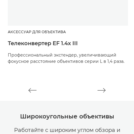
АКСЕССУАР ДЛЯ ОБЪЕКТИВА
А
Телеконвертер EF 1.4x III
Т
Профессиональный экстендер, увеличивающий
П
фокусное расстояние объективов серии L в 1,4 раза.
ф
Широкоугольные объективы
Работайте с широким углом обзора и