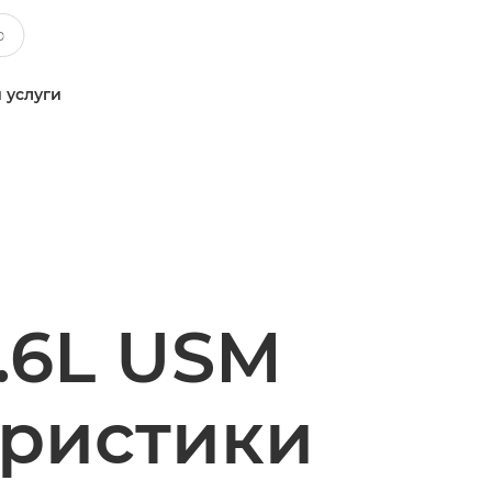
 услуги
.6L USM
еристики