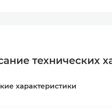
ание технических х
ские характеристики