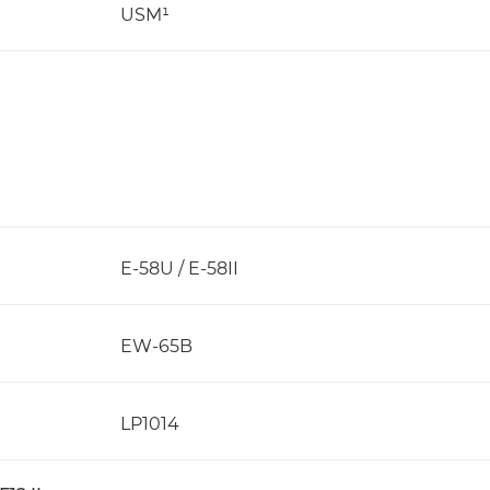
USM¹
E-58U / E-58II
EW-65B
LP1014