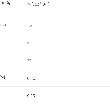
ьный,
74°, 53°, 84°
пы)
11/9
7
22
(м)
0.20
0.23