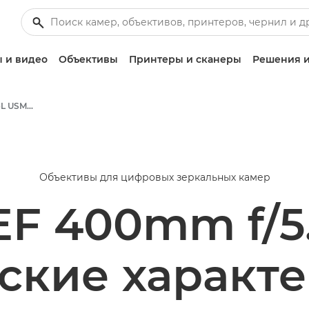
 и видео
Объективы
Принтеры и сканеры
Решения и
Canon EF 400mm f/5.6L USM - Объективы - Камера и фотообъективы
Объективы для цифровых зеркальных камер
EF 400mm f/5
ские характ