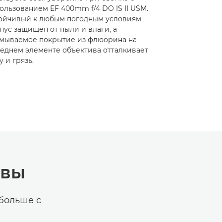
ользованием EF 400mm f/4 DO IS II USM.
ойчивый к любым погодным условиям
пус защищен от пыли и влаги, а
мываемое покрытие из флюорина на
еднем элементе объектива отталкивает
у и грязь.
ивы
больше с