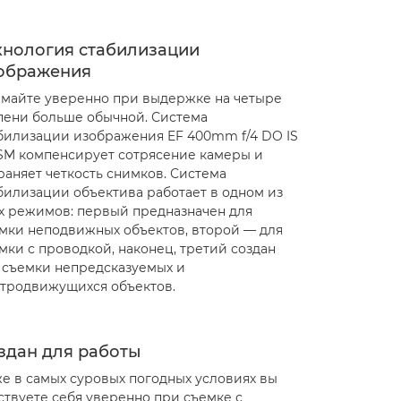
хнология стабилизации
ображения
майте уверенно при выдержке на четыре
пени больше обычной. Система
билизации изображения EF 400mm f/4 DO IS
USM компенсирует сотрясение камеры и
раняет четкость снимков. Система
билизации объектива работает в одном из
х режимов: первый предназначен для
мки неподвижных объектов, второй — для
мки с проводкой, наконец, третий создан
 съемки непредсказуемых и
тродвижущихся объектов.
здан для работы
е в самых суровых погодных условиях вы
ствуете себя уверенно при съемке с