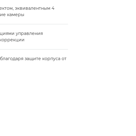
ектом, эквивалентным 4
ние камеры
кциями управления
 коррекции
благодаря защите корпуса от