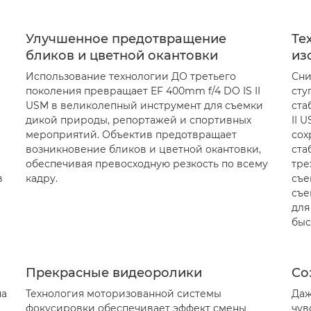
Улучшенное предотвращение
Те
бликов и цветной окантовки
из
Использование технологии ДО третьего
Сни
поколения превращает EF 400mm f/4 DO IS II
сту
USM в великолепный инструмент для съемки
ста
дикой природы, репортажей и спортивных
II 
мероприятий. Объектив предотвращает
сох
возникновение бликов и цветной окантовки,
ста
обеспечивая превосходную резкость по всему
тре
в
кадру.
съе
съе
для
быс
Прекрасные видеоролики
Со
на
Технология моторизованной системы
Даж
фокусировки обеспечивает эффект смены
чув