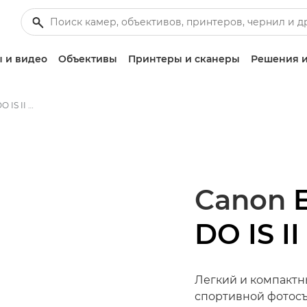
 и видео
Объективы
Принтеры и сканеры
Решения и
Canon EF 400mm f/4 DO IS II USM - Lenses - Camera & Photo lenses
Canon
DO IS I
Легкий и компактн
спортивной фотос