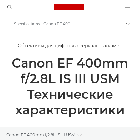
Canon Logo, back to ho
Specifications - Canon EF 400mm f/2.8L IS III
Пере
Canon
Объективы для цифровых зеркальных камер
Объективы для камер Canon
Canon EF 400mm
Canon EF 400mm f/2.8L IS III USM - Объективы - Камеры и фотообъективы
f/2.8L IS III USM
Технические
характеристики
Canon EF 400mm f/2.8L IS III USM
Toggle breadcrumbs