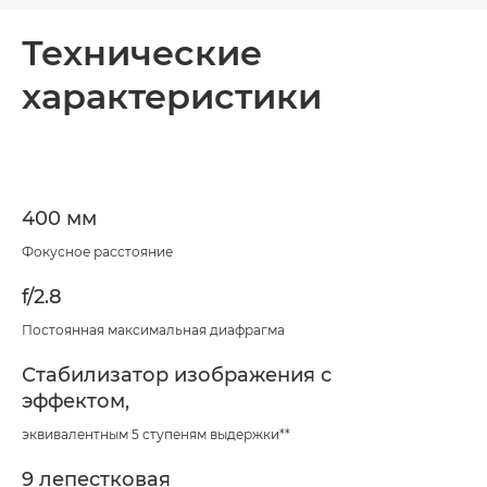
Общая информация
Технические
характеристики
Технические характеристики
400 мм
Фокусное расстояние
f/2.8
Постоянная максимальная диафрагма
Стабилизатор изображения с
эффектом,
эквивалентным 5 ступеням выдержки**
9 лепестковая